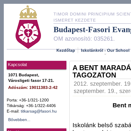
TIMOR DOMINI PRINCIPIUM SCIEN
ISMERET KEZDETE
Budapest-Fasori Evan
OM azonosító: 035261.
Kezdőlap
Iskolánkról - Our School
Kapcsolat
A BENT MARADÁS
TAGOZATON
1071 Budapest,
Városligeti fasor 17-21.
2012. szeptember. 19.
Adószám: 19011383-2-42
szeptember. 19., szer
Porta: +36-1/321-1200
Bent 
Titkárság: +36-1/322-4406
E-mail:
titkarsag@fasori.hu
Bővebben...
Iskolánk belső szab