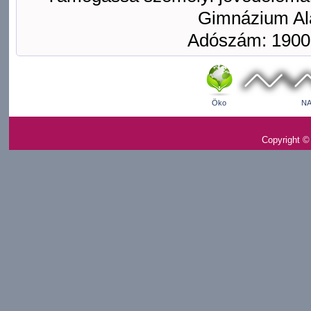
Gimnázium Ala
Adószám: 1900
Öko
NA
Copyright ©