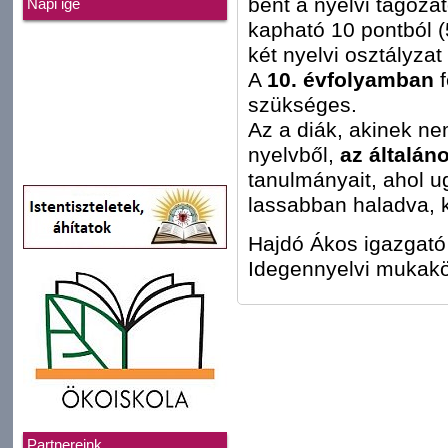
bent a nyelvi tagoza
Napi ige
kapható 10 pontból (
két nyelvi osztályzat
A
10. évfolyamban
f
szükséges.
Az a diák, akinek nem
nyelvből,
az általán
tanulmányait, ahol u
lassabban haladva, k
Hajdó Ákos igazgató
Idegennyelvi mukak
Partnereink