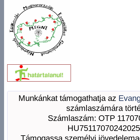
Munkánkat támogathatja az
Evang
számlaszámára törté
Számlaszám: OTP 117070
HU75117070242025
Támogassa személyi jövedelemad