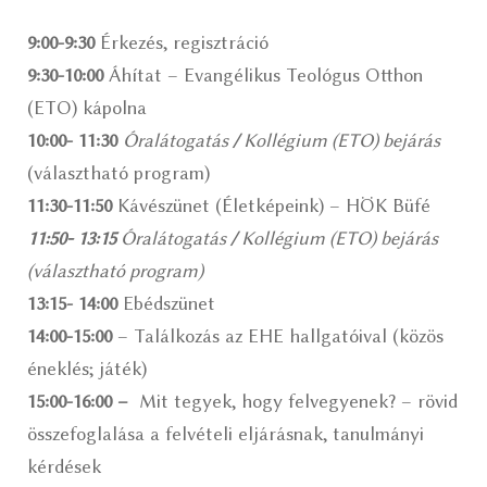
9:00-9:30
Érkezés, regisztráció
9:30-10:00
Áhítat – Evangélikus Teológus Otthon
(ETO) kápolna
10:00- 11:30
Óralátogatás
/
Kollégium (ETO) bejárás
(választható program)
11:30-11:50
Kávészünet (Életképeink) – HÖK Büfé
11:50- 13:15
Óralátogatás
/
Kollégium (ETO) bejárás
(választható program)
13:15- 14:00
Ebédszünet
14:00-15:00
– Találkozás az EHE hallgatóival (közös
éneklés; játék)
15:00-16:00 –
Mit tegyek, hogy felvegyenek? – rövid
összefoglalása a felvételi eljárásnak, tanulmányi
kérdések