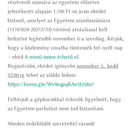
résztvevői számára az egyetem előzetes
jelentkezés alapján 1.700 Ft-os áron ebédet
biztosít, amelyet az Egyetem számlaszámára
(11707024-20272733) történő átutalással kell
befizetni legkésőbb november 6-a szerdáig. Kérjük,
hogy a közlemény rovatba tüntessék fel: nyílt nap
– ebéd
A menü innen érhető el.
Regisztrálni, ebédet igényelni
november 5., kedd
12:00-ig
lehet az alábbi linken:
https://forms.gle/Wv4nqpqKAe5tz58o7
Felhívjuk a gépkocsikkal érkezők figyelmét, hogy
az Egyetem parkolást nem tud biztosítani.
Minden érdeklődőt szeretettel várunk!