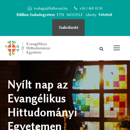
teologia@lutheran.hu
+36 1 469 10 50
Biblikus Szabadegyetem
ETN
MOODLE
Liberty
Felvételi
Szakválasztó
Nyílt nap az
Evangélikus
Hittudományi
Egyetemen