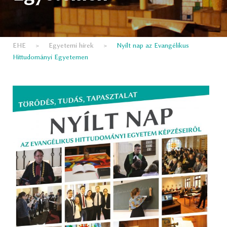
EHE
>
Egyetemi hírek
>
Nyílt nap az Evangélikus
Hittudományi Egyetemen