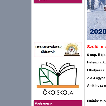
Szülői me
6 nap, 5 éjs
Helyszín
: A
Elhelyezés
:
2-3-4 ágyas
Amit hozz 
Ellátás
: fél
Partnereink