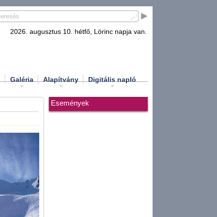
2026. augusztus 10. hétfő, Lörinc napja van.
d
Galéria
Alapítvány
Digitális napló
Események