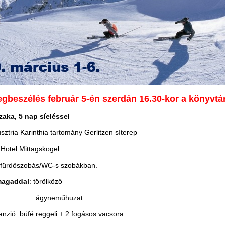
gbeszélés február 5-én szerdán 16.30-kor a könyvtá
zaka, 5 nap síeléssel
usztria Karinthia tartomány Gerlitzen síterep
 Hotel Mittagskogel
 fürdőszobás/WC-s szobákban.
magaddal
: törölköző
ágyneműhuzat
panzió: büfé reggeli + 2 fogásos vacsora