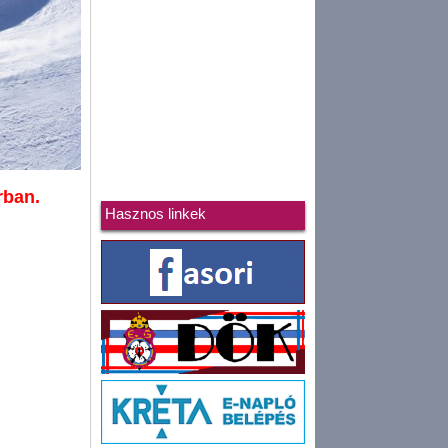
rban.
Hasznos linkek