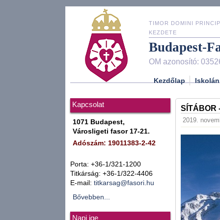
TIMOR DOMINI PRINCIP
KEZDETE
Budapest-F
OM azonosító: 0352
Kezdőlap
Iskolán
Kapcsolat
SÍTÁBOR -
2019. novemb
1071 Budapest,
Városligeti fasor 17-21.
Adószám: 19011383-2-42
Porta: +36-1/321-1200
Titkárság: +36-1/322-4406
E-mail:
titkarsag@fasori.hu
Bővebben...
Napi ige