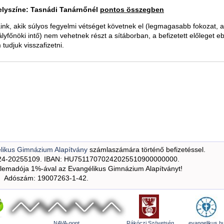
elyszíne: Tasnádi Tanárnőnél
pontos összegben
aink, akik súlyos fegyelmi vétséget követnek el (legmagasabb fokozat,
tályfőnöki intő) nem vehetnek részt a sítáborban, a befizetett előleget 
tudjuk visszafizetni.
likus Gimnázium Alapítvány
számlaszámára történő befizetéssel.
24-20255109. IBAN: HU75117070242025510900000000.
emadója 1%-ával az Evangélikus Gimnázium Alapítványt!
Adószám: 19007263-1-42.
NAVA-pont
Rákóczi Szövetség
evangelikus.h