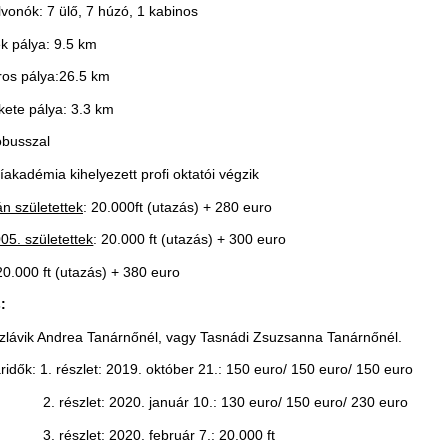
elvonók: 7 ülő, 7 húzó, 1 kabinos
ék pálya: 9.5 km
ros pálya:26.5 km
kete pálya: 3.3 km
óbusszal
síakadémia kihelyezett profi oktatói végzik
án születettek
: 20.000ft (utazás) + 280 euro
05. születettek
: 20.000 ft (utazás) + 300 euro
20.000 ft (utazás) + 380 euro
:
lávik Andrea Tanárnőnél, vagy Tasnádi Zsuzsanna Tanárnőnél.
áridők: 1. részlet: 2019. október 21.: 150 euro/ 150 euro/ 150 euro
2. részlet: 2020. január 10.: 130 euro/ 150 euro/ 230 euro
3. részlet: 2020. február 7.: 20.000 ft