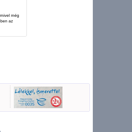
 amivel még
ebben az
u