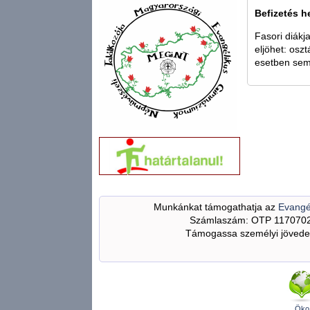
Befizetés h
Fasori diákj
eljöhet: osz
esetben sem 
Munkánkat támogathatja az
Evangé
Számlaszám: OTP 117070
Támogassa személyi jövedel
Öko