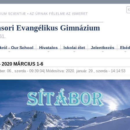
IUM SCIENTIÆ • AZ ÚRNAK FÉLELME AZ ISMERET
asori Evangélikus Gimnázium
61.
król - Our School
Hivatalos
Iskolai élet
Jelentkezés
Ebé
 2020 MÁRCIUS 1-6
er. 06., szerda - 09:39:04
| Módosítva: 2020. január. 29., szerda - 14:14:53