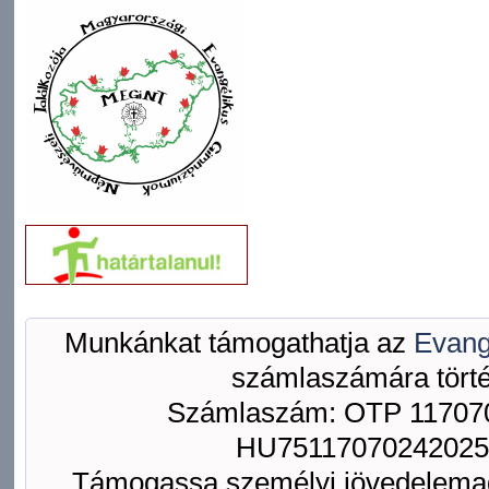
Munkánkat támogathatja az
Evang
számlaszámára törté
Számlaszám: OTP 117070
HU75117070242025
Támogassa személyi jövedelemad