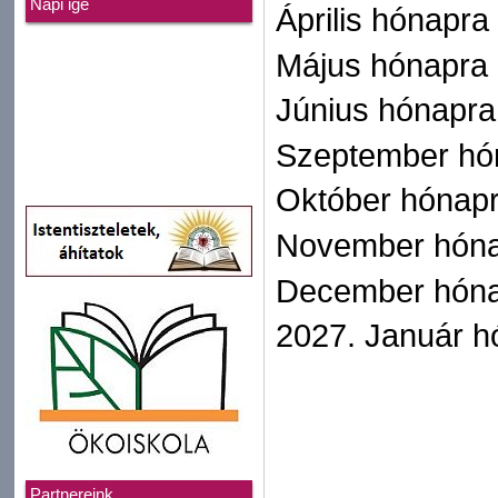
Napi ige
Április hónapra
Május hónapra :
Június hónapra
Szeptember hón
Október hónapr
November hónap
December hóna
2027. Január h
Partnereink