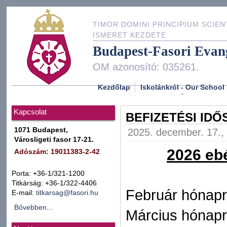
TIMOR DOMINI PRINCIPIUM SCIEN
ISMERET KEZDETE
Budapest-Fasori Evan
OM azonosító: 035261.
Kezdőlap
Iskolánkról - Our School
Kapcsolat
BEFIZETÉSI ID
1071 Budapest,
2025. december. 17., 
Városligeti fasor 17-21.
2026 ebé
Adószám: 19011383-2-42
Porta: +36-1/321-1200
Titkárság: +36-1/322-4406
Február hónapr
E-mail:
titkarsag@fasori.hu
Bővebben...
Március hónapr