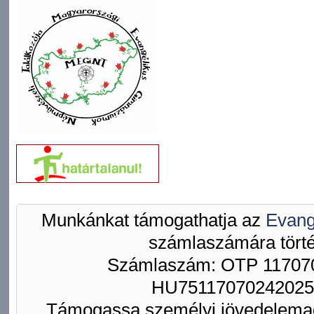
Munkánkat támogathatja az
Evang
számlaszámára törté
Számlaszám: OTP 117070
HU75117070242025
Támogassa személyi jövedelemad