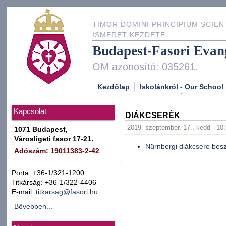
TIMOR DOMINI PRINCIPIUM SCIEN
ISMERET KEZDETE
Budapest-Fasori Evan
OM azonosító: 035261.
Kezdőlap
Iskolánkról - Our School
Kapcsolat
DIÁKCSERÉK
2019. szeptember. 17., kedd - 10
1071 Budapest,
Városligeti fasor 17-21.
Nürnbergi diákcsere bes
Adószám: 19011383-2-42
Porta: +36-1/321-1200
Titkárság: +36-1/322-4406
E-mail:
titkarsag@fasori.hu
Bővebben...