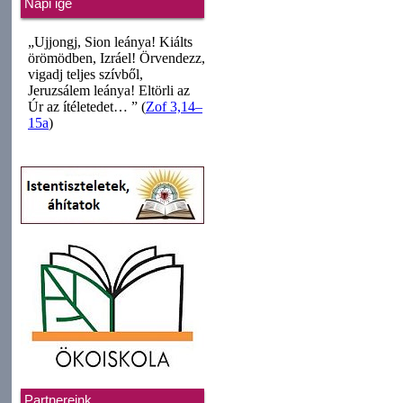
Napi ige
Partnereink