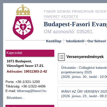
TIMOR DOMINI PRINCIPIUM SCIEN
ISMERET KEZDETE
Budapest-Fasori Evan
OM azonosító: 035261.
Kezdőlap
Iskolánkról - Our School
Kapcsolat
Versenyeredmények
1071 Budapest,
Városligeti fasor 17-21.
Űrkutatás - Csillagközi kaland
Adószám: 19011383-2-42
projektverseny 2025
(2026. június. 30., kedd - 10:
Porta: +36-1/321-1200
Titkárság: +36-1/322-4406
E-mail:
titkarsag@fasori.hu
IRÁNY AZ ŰR! VERSENY 202
(2026. június. 23., kedd - 08:
Bővebben...