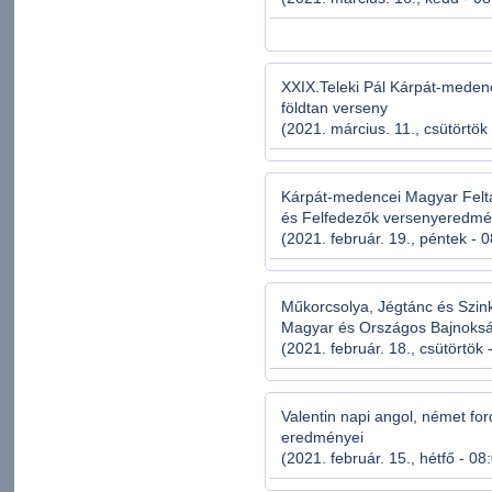
XXIX.Teleki Pál Kárpát-medenc
földtan verseny
(2021. március. 11., csütörtök
Kárpát-medencei Magyar Felta
és Felfedezők versenyeredm
(2021. február. 19., péntek - 
Műkorcsolya, Jégtánc és Szin
Magyar és Országos Bajnoks
(2021. február. 18., csütörtök 
Valentin napi angol, német for
eredményei
(2021. február. 15., hétfő - 08