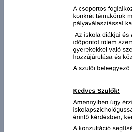
A csoportos foglalko
konkrét témakörök m
pályaválasztással ka
Az iskola diákjai és
időpontot tőlem szem
gyerekekkel való sz
hozzájárulása és köz
A szülői beleegyező 
Kedves Szülők!
Amennyiben úgy érzik
iskolapszichológuss
érintő kérdésben, k
A konzultáció segíts