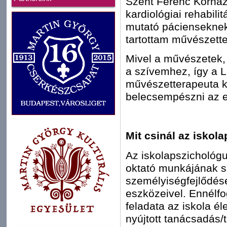
Szent Ferenc Kórházb
kardiológiai rehabili
mutató pácienseknek
tartottam művészette
Mivel a művészetek,
a szívemhez, így a 
művészetterapeuta k
belecsempészni az e
Mit csinál az iskol
Az iskolapszichológu
oktató munkájának s
személyiségfejlődé
eszközeivel. Ennélfo
feladata az iskola 
nyújtott tanácsadás