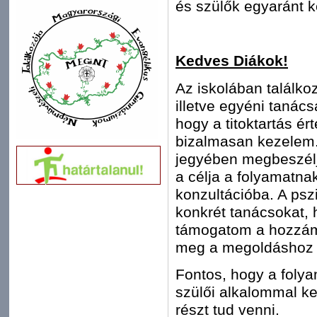
és szülők egyaránt k
Kedves Diákok!
Az iskolában találko
illetve egyéni tanács
hogy a titoktartás é
bizalmasan kezelem.
jegyében megbeszélj
a célja a folyamatna
konzultációba. A ps
konkrét tanácsokat,
támogatom a hozzám 
meg a megoldáshoz v
Fontos, hogy a foly
szülői alkalommal ke
részt tud venni.