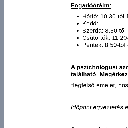
Fogadóóráim:
Hétfő: 10.30-tól 
Kedd: -
Szerda: 8.50-től
Csütörtök: 11.20-
Péntek: 8.50-től 
A pszichológusi sz
található! Megérke
*legfelső emelet, ho
Időpont egyeztetés 