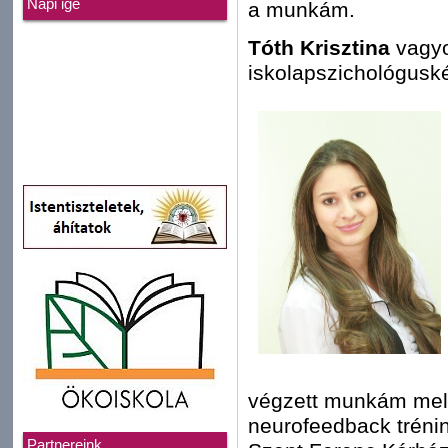
Napi ige
a munkám.
Tóth Krisztina
vagyo
iskolapszichológusk
végzett munkám melle
neurofeedback trénin
Partnereink