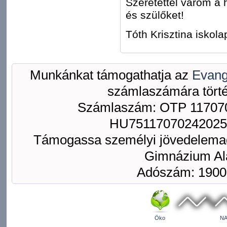
Szeretettel várom a
és szülőket!
Tóth Krisztina iskol
Munkánkat támogathatja az
Evang
számlaszámára törté
Számlaszám: OTP 117070
HU75117070242025
Támogassa személyi jövedelemad
Gimnázium Ala
Adószám: 1900
Öko
NA