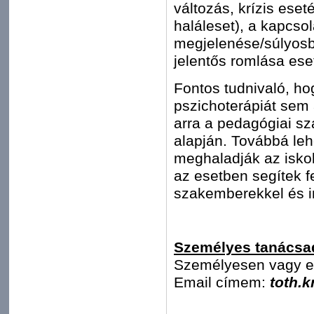
változás, krízis eset
haláleset), a kapcsol
megjelenése/súlyosb
jelentős romlása eset
Fontos tudnivaló, ho
pszichoterápiát sem
arra a pedagógiai s
alapján. Továbbá le
meghaladják az isko
az esetben segítek f
szakemberekkel és 
Személyes tanácsa
Személyesen vagy em
Email címem:
toth.k