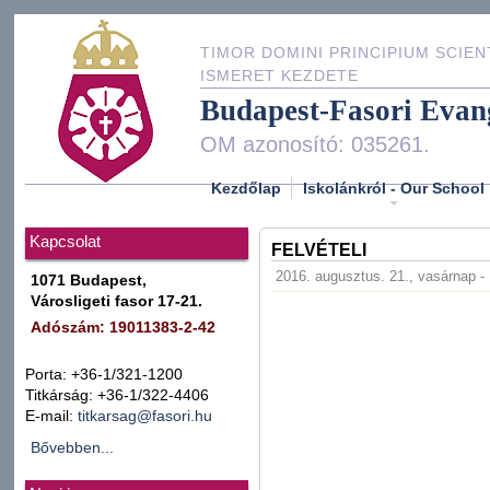
TIMOR DOMINI PRINCIPIUM SCIEN
ISMERET KEZDETE
Budapest-Fasori Evan
OM azonosító: 035261.
Kezdőlap
Iskolánkról - Our School
Kapcsolat
FELVÉTELI
2016. augusztus. 21., vasárnap -
1071 Budapest,
Városligeti fasor 17-21.
Adószám: 19011383-2-42
Porta: +36-1/321-1200
Titkárság: +36-1/322-4406
E-mail:
titkarsag@fasori.hu
Bővebben...