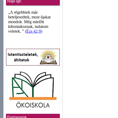
Napi ige
Partnereink