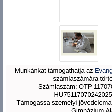
Munkánkat támogathatja az
Evang
számlaszámára törté
Számlaszám: OTP 117070
HU75117070242025
Támogassa személyi jövedelemad
Gimnázium Ala