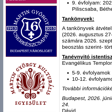
9. évfolyam: 202
Piliscsaba, Béth
Tankönyvek:
A tankönyvek átvéte
(2026. augusztus 27-
számára 2026. szept
beosztás szerint- tör
Tanévnyitó istentisz
Evangélikus Templo
5-9. évfolyamok
10-12. évfolyam
További információké
Budapest, 2026. júni
2
Dávid