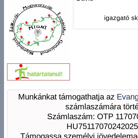
igazgató sk
Munkánkat támogathatja az
Evang
számlaszámára törté
Számlaszám: OTP 117070
HU75117070242025
Támogassa személyi jövedelemad