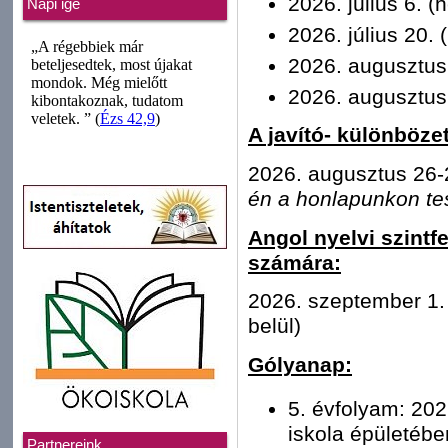
2026. július 6. (h
Napi ige
2026. július 20. 
2026. augusztus 
2026. augusztus 
A javító- különböze
2026. augusztus 26-
én a honlapunkon te
Angol nyelvi szintf
számára:
2026. szeptember 1. 
belül)
Gólyanap:
5. évfolyam: 202
iskola épületébe
Partnereink