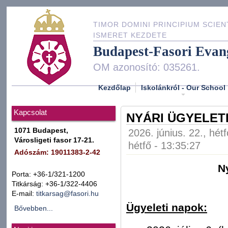
TIMOR DOMINI PRINCIPIUM SCIEN
ISMERET KEZDETE
Budapest-Fasori Evan
OM azonosító: 035261.
Kezdőlap
Iskolánkról - Our School
Kapcsolat
NYÁRI ÜGYELETI
1071 Budapest,
2026. június. 22., hét
Városligeti fasor 17-21.
hétfő - 13:35:27
Adószám: 19011383-2-42
N
Porta: +36-1/321-1200
Titkárság: +36-1/322-4406
E-mail:
titkarsag@fasori.hu
Ügyeleti napok:
Bővebben...