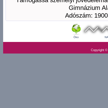
Támogassa személyi jövedelemad
Gimnázium Ala
Adószám: 1900
Öko
NA
Copyright ©