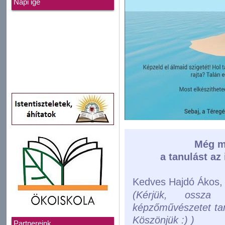
Napi ige
Még m
a tanulást az
Kedves Hajdó Ákos,
(Kérjük, ossza 
képzőművészetet taní
Köszönjük :) )
Partnereink