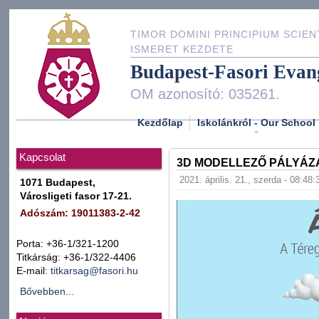
TIMOR DOMINI PRINCIPIUM SCIEN
ISMERET KEZDETE
Budapest-Fasori Evan
OM azonosító: 035261.
Kezdőlap
Iskolánkról - Our School
Kapcsolat
3D MODELLEZŐ PÁLYÁZ
2021. április. 21., szerda - 08:48:
1071 Budapest,
Városligeti fasor 17-21.
Adószám: 19011383-2-42
Porta: +36-1/321-1200
Titkárság: +36-1/322-4406
E-mail:
titkarsag@fasori.hu
Bővebben...