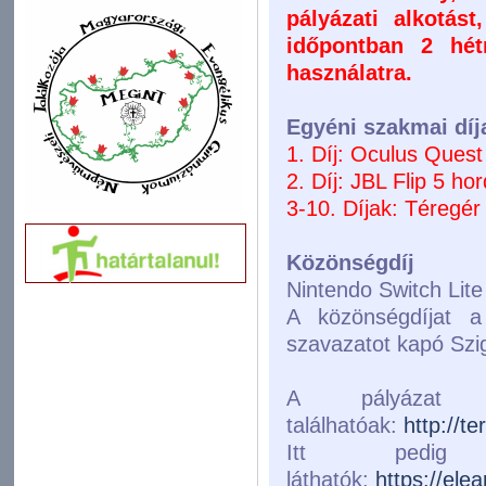
pályázati alkotást
időpontban 2 hét
használatra.
Egyéni szakmai díj
1. Díj: Oculus Ques
2. Díj: JBL Flip 5 h
3-10. Díjak: Téregé
Közönségdíj
Nintendo Switch Lite
A közönségdíjat 
szavazatot kapó Szig
A pályázat t
találhatóak:
http://t
Itt pedig
láthatók:
https://elea