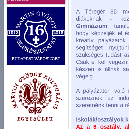
A Téregér 3D mod
diákoknak - k
Gimnázium
tanuló
hogy képzeljék el 
kreatív pályázatok
segítséget nyújt
szükséges tudást az
Csak el kell végezn
készen is állnak s
végéig.
A pályázaton való r
szereznek az ind
szeretnénk tenni a ré
Iskolák/osztályok k
Az a 6 osztály, 