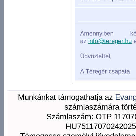
Amennyiben k
az
info@tereger.hu
e
Üdvözlettel,
A Téregér csapata
Munkánkat támogathatja az
Evang
számlaszámára törté
Számlaszám: OTP 117070
HU75117070242025