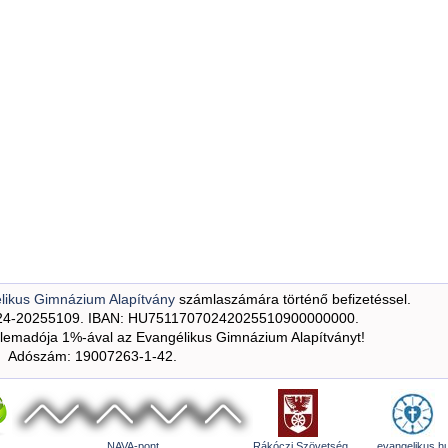
likus Gimnázium Alapítvány
számlaszámára történő befizetéssel.
24-20255109. IBAN: HU75117070242025510900000000.
emadója 1%-ával az Evangélikus Gimnázium Alapítványt!
Adószám: 19007263-1-42.
NAVA-pont
Rákóczi Szövetség
evangelikus.h