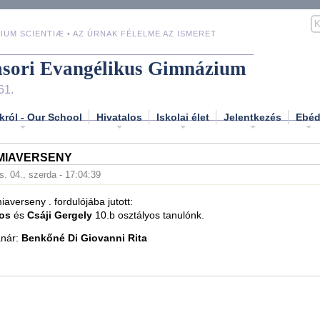
IUM SCIENTIÆ • AZ ÚRNAK FÉLELME AZ ISMERET
asori Evangélikus Gimnázium
61.
król - Our School
Hivatalos
Iskolai élet
Jelentkezés
Ebé
ÉMIAVERSENY
s. 04., szerda - 17:04:39
iaverseny . fordulójába jutott:
nos
és
Csáji Gergely
10.b osztályos tanulónk.
anár:
Benkőné Di Giovanni Rita
!