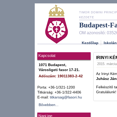
TIMOR DOMINI PRINCIP
KEZDETE
Budapest-F
OM azonosító: 0352
Kezdőlap
Iskolán
Kapcsolat
IRINYI K
2015. márciu
1071 Budapest,
Városligeti fasor 17-21.
Az Irinyi Kém
Adószám: 19011383-2-42
Juhász Já
Felkészítő t
Porta: +36-1/321-1200
Gratulálunk
Titkárság: +36-1/322-4406
E-mail:
titkarsag@fasori.hu
Bővebben...
Napi ige