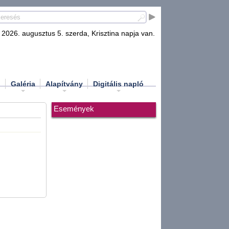
2026. augusztus 5. szerda, Krisztina napja van.
d
Galéria
Alapítvány
Digitális napló
Események