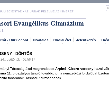
IUM SCIENTIÆ • AZ ÚRNAK FÉLELME AZ ISMERET
asori Evangélikus Gimnázium
61.
król - Our School
Hivatalos
Iskolai élet
Jelentkezés
Ebé
RSENY - DÖNTŐS
 24., csütörtök - 09:56:17
mányi Társaság által megrendezett
Arpinói Cicero-verseny
hazai vál
nna 11. c
osztályos tanuló továbbjutott a nemzetközi fordulóba! Ezúton
észítő tanárának, Tasnádi Zsuzsannának.