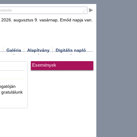
2026. augusztus 9. vasárnap, Emőd napja van.
d
Galéria
Alapítvány
Digitális napló
Események
ogatóján
 gratulálunk