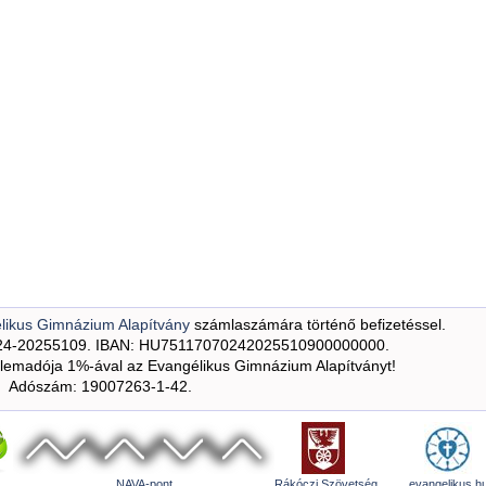
likus Gimnázium Alapítvány
számlaszámára történő befizetéssel.
24-20255109. IBAN: HU75117070242025510900000000.
emadója 1%-ával az Evangélikus Gimnázium Alapítványt!
Adószám: 19007263-1-42.
NAVA-pont
Rákóczi Szövetség
evangelikus.h