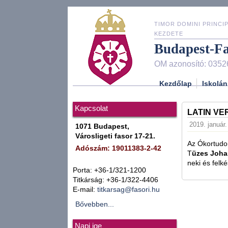
TIMOR DOMINI PRINCIP
KEZDETE
Budapest-F
OM azonosító: 0352
Kezdőlap
Iskolán
Kapcsolat
LATIN VE
2019. január.
1071 Budapest,
Városligeti fasor 17-21.
Az Ókortudo
Adószám: 19011383-2-42
T
üzes Joha
neki és felk
Porta: +36-1/321-1200
Titkárság: +36-1/322-4406
E-mail:
titkarsag@fasori.hu
Bővebben...
Napi ige