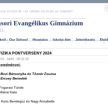
IUM SCIENTIÆ • AZ ÚRNAK FÉLELME AZ ISMERET
asori Evangélikus Gimnázium
61.
król - Our School
Hivatalos
Iskolai élet
Jelentkezés
Ebé
IZIKA PONTVERSENY 2024
 03., hétfő - 08:32:30
 eredményei:
t Bozi Bársonyka és Tőzsér Zsuzsa
t Ercsey Benedek
 Fogarasi Tünde
 Mátrai Kata
tt Koós Bendegúz és Nagy Annabella