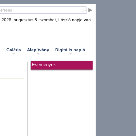
2026. augusztus 8. szombat, László napja van.
d
Galéria
Alapítvány
Digitális napló
Események