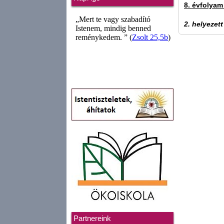
8. évfolyam
2. helyezet
Partnereink