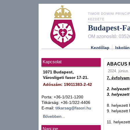
TIMOR DOMINI PRINCIP
KEZDETE
Budapest-F
OM azonosító: 0352
Kezdőlap
Iskolán
Kapcsolat
ABACUS F
2024. június.
1071 Budapest,
Városligeti fasor 17-21.
7. évfolyam
Adószám: 19011383-2-42
2. helyezet
3. helyezet
Porta: +36-1/321-1200
Titkárság: +36-1/322-4406
8. helyezett
E-mail:
titkarsag@fasori.hu
9. helyezett
Bővebben...
11. helyeze
Napi ige