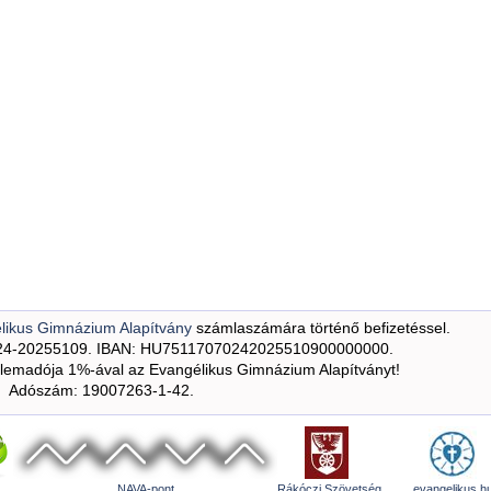
likus Gimnázium Alapítvány
számlaszámára történő befizetéssel.
24-20255109. IBAN: HU75117070242025510900000000.
emadója 1%-ával az Evangélikus Gimnázium Alapítványt!
Adószám: 19007263-1-42.
NAVA-pont
Rákóczi Szövetség
evangelikus.h