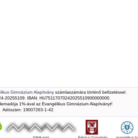
likus Gimnázium Alapítvány
számlaszámára történő befizetéssel.
24-20255109. IBAN: HU75117070242025510900000000.
emadója 1%-ával az Evangélikus Gimnázium Alapítványt!
Adószám: 19007263-1-42.
NAVA-pont
Rákóczi Szövetség
evangelikus.h