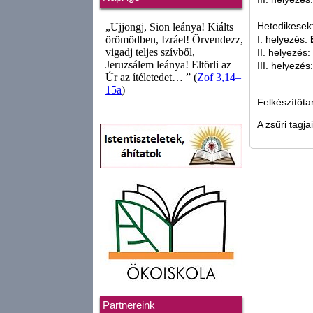
Hetedikesek
I. helyezés:
II. helyezés:
III. helyezés
Felkészítőt
A zsűri tagja
Partnereink