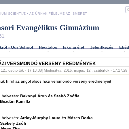
IUM SCIENTIÆ • AZ ÚRNAK FÉLELME AZ ISMERET
asori Evangélikus Gimnázium
61.
król - Our School
Hivatalos
Iskolai élet
Jelentkezés
Ebé
ÁZI VERSMONDÓ VERSENY EREDMÉNYEK
12., csütörtök - 17:13:38
| Módosítva: 2016. május. 12., csütörtök - 17:17:29
uk hírül az angol alsós házi versmondó verseny eredményeit
. helyezés:
Bakonyi Áron és Szabó Zsófia
Bezdán Kamilla
:
. helyezés:
Arday-Murphy Laura és Mózes Dorka
Székely Zsófi
:
Nagy Zita