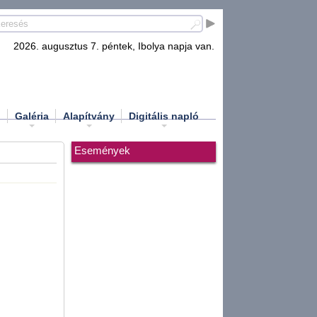
2026. augusztus 7. péntek, Ibolya napja van.
d
Galéria
Alapítvány
Digitális napló
Események