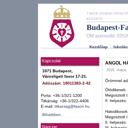
TIMOR DOMINI PRINCIP
KEZDETE
Budapest-F
OM azonosító: 0352
Kezdőlap
Iskolán
Kapcsolat
ANGOL H
2016. május. 
1071 Budapest,
Városligeti fasor 17-21.
Örömmel adj
Adószám: 19011383-2-42
Ötödikesek:
Megosztott I
Porta: +36-1/321-1200
II. helyezés:
Titkárság: +36-1/322-4406
E-mail:
titkarsag@fasori.hu
Hatodikosok
Bővebben...
Megosztott I
II. helyezés:
Napi ige
III. helyezés