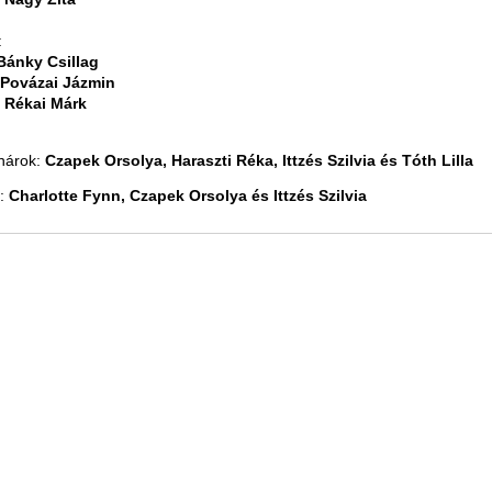
:
Bánky Csillag
Povázai Jázmin
:
Rékai Márk
anárok:
Czapek Orsolya, Haraszti Réka, Ittzés Szilvia és Tóth Lilla
i:
Charlotte Fynn, Czapek Orsolya és Ittzés Szilvia