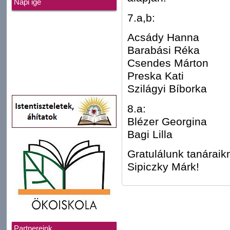
Napi ige
7.a,b:
Acsády Hanna
Barabási Réka
Csendes Márton
Preska Kati
Szilágyi Bíborka
8.a:
Blézer Georgina
Bagi Lilla
Gratulálunk tanáraik
Sipiczky Márk!
Partnereink