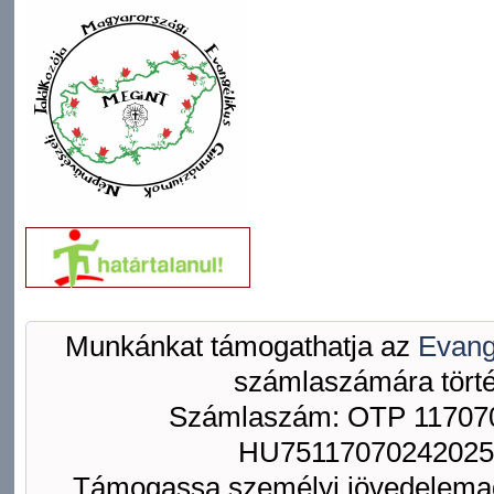
Munkánkat támogathatja az
Evang
számlaszámára törté
Számlaszám: OTP 117070
HU75117070242025
Támogassa személyi jövedelemad