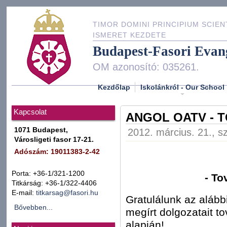
TIMOR DOMINI PRINCIPIUM SCIEN
ISMERET KEZDETE
Budapest-Fasori Evan
OM azonosító: 035261.
Kezdőlap
Iskolánkról - Our School
Kapcsolat
ANGOL OATV - 
1071 Budapest,
2012. március. 21., s
Városligeti fasor 17-21.
Adószám: 19011383-2-42
Porta: +36-1/321-1200
- To
Titkárság: +36-1/322-4406
E-mail:
titkarsag@fasori.hu
Gratulálunk az alább
Bővebben...
megírt dolgozatait t
alapján!