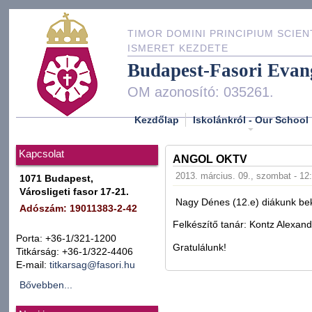
TIMOR DOMINI PRINCIPIUM SCIEN
ISMERET KEZDETE
Budapest-Fasori Evan
OM azonosító: 035261.
Kezdőlap
Iskolánkról - Our School
Kapcsolat
ANGOL OKTV
2013. március. 09., szombat - 12
1071 Budapest,
Városligeti fasor 17-21.
Nagy Dénes (12.e) diákunk bek
Adószám: 19011383-2-42
Felkészítő tanár: Kontz Alexan
Porta: +36-1/321-1200
Gratulálunk!
Titkárság: +36-1/322-4406
E-mail:
titkarsag@fasori.hu
Bővebben...