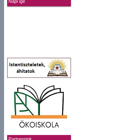
Napi ige
Partnereink