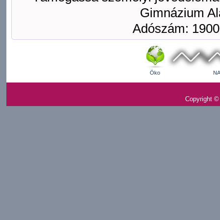
Gimnázium Ala
Adószám: 1900
Öko
NA
Copyright ©