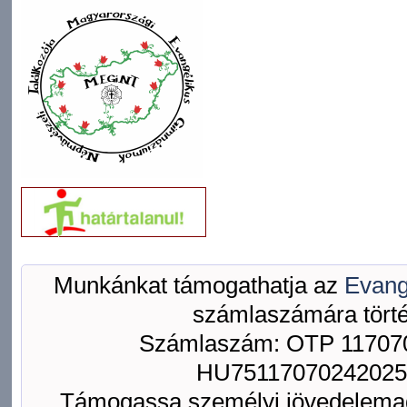
Munkánkat támogathatja az
Evang
számlaszámára törté
Számlaszám: OTP 117070
HU75117070242025
Támogassa személyi jövedelemad