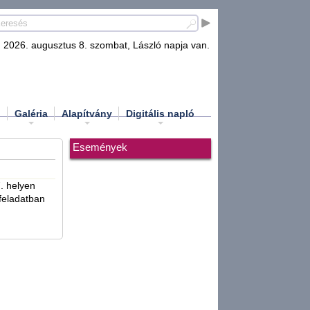
2026. augusztus 8. szombat, László napja van.
d
Galéria
Alapítvány
Digitális napló
Események
. helyen
 feladatban