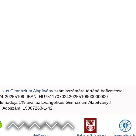
likus Gimnázium Alapítvány
számlaszámára történő befizetéssel.
24-20255109. IBAN: HU75117070242025510900000000.
emadója 1%-ával az Evangélikus Gimnázium Alapítványt!
Adószám: 19007263-1-42.
NAVA-pont
Rákóczi Szövetség
evangelikus.h