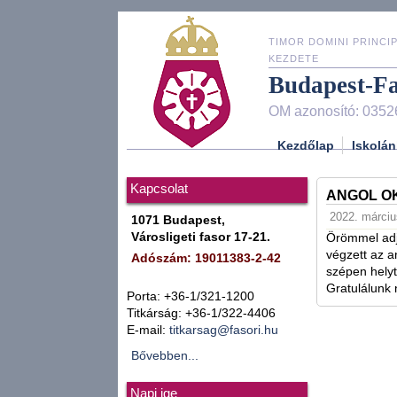
TIMOR DOMINI PRINCIP
KEZDETE
Budapest-F
OM azonosító: 0352
Kezdőlap
Iskolán
Kapcsolat
ANGOL OK
2022. márciu
1071 Budapest,
Városligeti fasor 17-21.
Örömmel adj
végzett az a
Adószám: 19011383-2-42
szépen helytá
Gratulálunk n
Porta: +36-1/321-1200
Titkárság: +36-1/322-4406
E-mail:
titkarsag@fasori.hu
Bővebben...
Napi ige