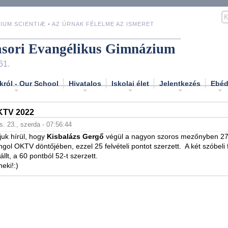
IUM SCIENTIÆ • AZ ÚRNAK FÉLELME AZ ISMERET
asori Evangélikus Gimnázium
61.
król - Our School
Hivatalos
Iskolai élet
Jelentkezés
Ebé
TV 2022
s. 23., szerda - 07:56:44
uk hírül, hogy
Kisbalázs Gergő
végül a nagyon szoros mezőnyben 27
ngol OKTV döntőjében, ezzel 25 felvételi pontot szerzett. A két szóbeli
llt, a 60 pontból 52-t szerzett.
eki!:)