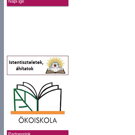
Napi ige
Partnereink