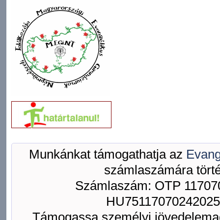
Munkánkat támogathatja az
Evang
számlaszámára törté
Számlaszám: OTP 117070
HU75117070242025
Támogassa személyi jövedelemad