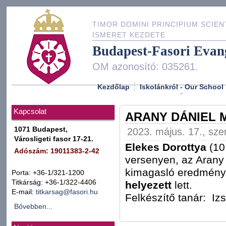
TIMOR DOMINI PRINCIPIUM SCIEN
ISMERET KEZDETE
Budapest-Fasori Evan
OM azonosító: 035261.
Kezdőlap
Iskolánkról - Our School
Kapcsolat
ARANY DÁNIEL 
1071 Budapest,
2023. május. 17., sze
Városligeti fasor 17-21.
Elekes Dorottya
(10
Adószám: 19011383-2-42
versenyen, az Arany
kimagasló eredményt
Porta: +36-1/321-1200
Titkárság: +36-1/322-4406
helyezett
lett.
E-mail:
titkarsag@fasori.hu
Felkészítő tanár: Iz
Bővebben...