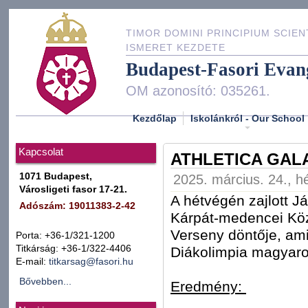
TIMOR DOMINI PRINCIPIUM SCIEN
ISMERET KEZDETE
Budapest-Fasori Evan
OM azonosító: 035261.
Kezdőlap
Iskolánkról - Our School
Kapcsolat
ATHLETICA GALA
1071 Budapest,
2025. március. 24., hé
Városligeti fasor 17-21.
A hétvégén zajlott J
Adószám: 19011383-2-42
Kárpát-medencei Közé
Verseny döntője, ami
Porta: +36-1/321-1200
Titkárság: +36-1/322-4406
Diákolimpia magyaro
E-mail:
titkarsag@fasori.hu
Bővebben...
Eredmény: