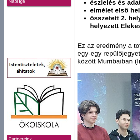
észlelés és ada
Napi ige
elmélet első he
összetett 2. hel
helyezett Eleke
Ez az eredmény a to
egy-egy repülőjegyet 
között Mumbaiban (I
Partnereink