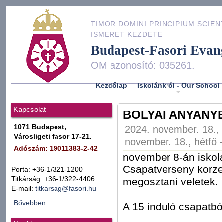
TIMOR DOMINI PRINCIPIUM SCIEN
ISMERET KEZDETE
Budapest-Fasori Evan
OM azonosító: 035261.
Kezdőlap
Iskolánkról - Our School
Kapcsolat
BOLYAI ANYANY
1071 Budapest,
2024. november. 18., 
Városligeti fasor 17-21.
november. 18., hétfő 
Adószám: 19011383-2-42
november 8-án iskol
Csapatverseny körze
Porta: +36-1/321-1200
Titkárság: +36-1/322-4406
megosztani veletek.
E-mail:
titkarsag@fasori.hu
Bővebben...
A 15 induló csapatból