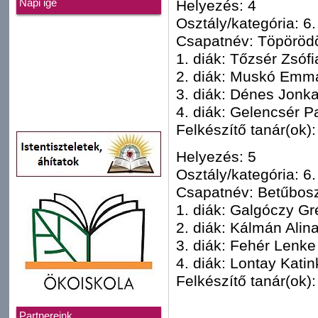
Helyezés: 4
Napi ige
Osztály/kategória: 6.
Csapatnév: Töpörödö
1. diák: Tőzsér Zsófi
2. diák: Muskó Emm
3. diák: Dénes Jonk
4. diák: Gelencsér 
Felkészítő tanár(ok)
Helyezés: 5
Osztály/kategória: 6.
Csapatnév: Betűbosz
1. diák: Galgóczy Gr
2. diák: Kálmán Alin
3. diák: Fehér Lenke
4. diák: Lontay Katin
Felkészítő tanár(ok)
Partnereink