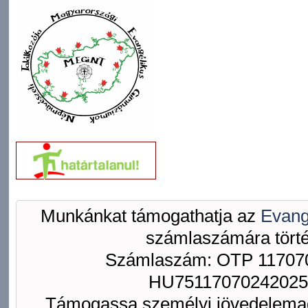
Munkánkat támogathatja az
Evang
számlaszámára törté
Számlaszám: OTP 117070
HU75117070242025
Támogassa személyi jövedelemad