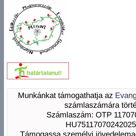
Munkánkat támogathatja az
Evang
számlaszámára törté
Számlaszám: OTP 117070
HU75117070242025
Támogassa személyi jövedelemad