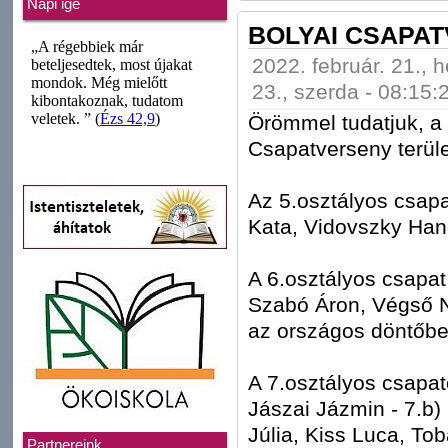
Napi ige
BOLYAI CSAPAT
2022. február. 21., h
23., szerda - 08:15:
Örömmel tudatjuk, a
Csapatverseny terüle
Az 5.osztályos csapa
Kata, Vidovszky Hang
A 6.osztályos csapa
Szabó Áron, Végső Ná
az országos döntőbe 
A 7.osztályos csapat
Jászai Jázmin - 7.b)
Júlia, Kiss Luca, Tob
Partnereink