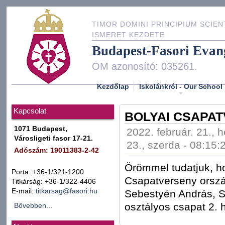
TIMOR DOMINI PRINCIPIUM SCIEN
ISMERET KEZDETE
Budapest-Fasori Evan
OM azonosító: 035261.
Kezdőlap
Iskolánkról - Our School
Kapcsolat
BOLYAI CSAPAT
1071 Budapest,
2022. február. 21., h
Városligeti fasor 17-21.
23., szerda - 08:15:
Adószám: 19011383-2-42
Örömmel tudatjuk, h
Porta: +36-1/321-1200
Csapatverseny orsz
Titkárság: +36-1/322-4406
E-mail:
titkarsag@fasori.hu
Sebestyén András, Sz
osztályos csapat 2. 
Bővebben...