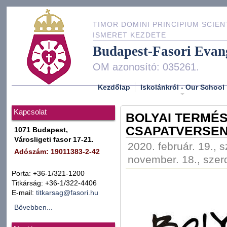
TIMOR DOMINI PRINCIPIUM SCIEN
ISMERET KEZDETE
Budapest-Fasori Evan
OM azonosító: 035261.
Kezdőlap
Iskolánkról - Our School
Kapcsolat
BOLYAI TERMÉ
CSAPATVERSE
1071 Budapest,
Városligeti fasor 17-21.
2020. február. 19., 
Adószám: 19011383-2-42
november. 18., szer
Porta: +36-1/321-1200
Titkárság: +36-1/322-4406
E-mail:
titkarsag@fasori.hu
Bővebben...