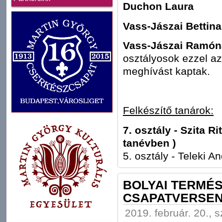
Duchon Laura
Vass-Jászai Bettina
Vass-Jászai Ramón
osztályosok ezzel a
meghívást kaptak.
Felkészítő tanárok:
7. osztály - Szita R
tanévben )
5. osztály - Teleki A
BOLYAI TERMÉ
CSAPATVERSE
2019. február. 20., 