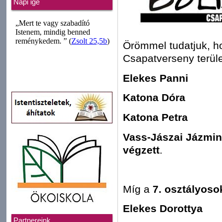
Napi ige
Örömmel tudatjuk, h
Csapatverseny terüle
Elekes Panni
Katona Dóra
Katona Petra
Vass-Jászai Jázmin 
végzett
.
Míg a
7. osztályoso
Elekes Dorottya
Partnereink