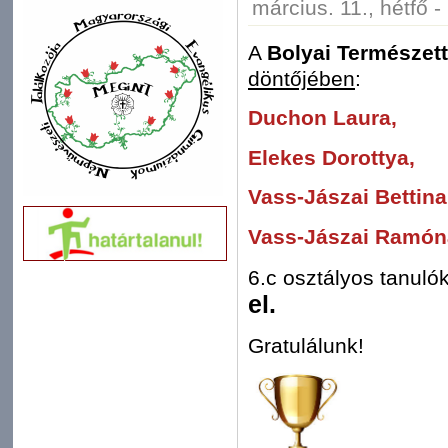
március. 11., hétfő -
A
Bolyai Természe
döntőjében
:
Duchon Laura,
Elekes Dorottya,
Vass-Jászai Bettina
Vass-Jászai Ramón
6.c
osztályos tanulók
el.
Gratulálunk!