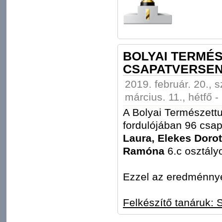
BOLYAI TERMÉ
CSAPATVERSE
2019. február. 20., 
március. 11., hétfő -
A Bolyai Természett
fordulójában 96 csa
Laura, Elekes Dorot
Ramóna
6.c osztályo
Ezzel az eredménnye
Felkészítő tanáruk: S