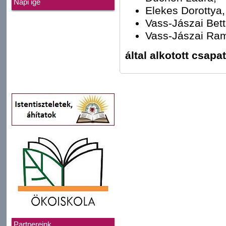
Napi ige
Elekes Dorottya,
Vass-Jászai Bett
Vass-Jászai Ram
által alkotott csapat
Partnereink