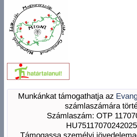
Munkánkat támogathatja az
Evang
számlaszámára törté
Számlaszám: OTP 117070
HU75117070242025
Támogassa személyi jövedelemad