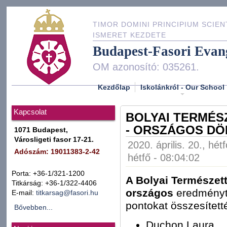
TIMOR DOMINI PRINCIPIUM SCIEN
ISMERET KEZDETE
Budapest-Fasori Evan
OM azonosító: 035261.
Kezdőlap
Iskolánkról - Our School
Kapcsolat
BOLYAI TERMÉS
- ORSZÁGOS D
1071 Budapest,
Városligeti fasor 17-21.
2020. április. 20., hét
Adószám: 19011383-2-42
hétfő - 08:04:02
Porta: +36-1/321-1200
A Bolyai Természe
Titkárság: +36-1/322-4406
országos
eredményt h
E-mail:
titkarsag@fasori.hu
pontokat összesített
Bővebben...
Duchon Laura,