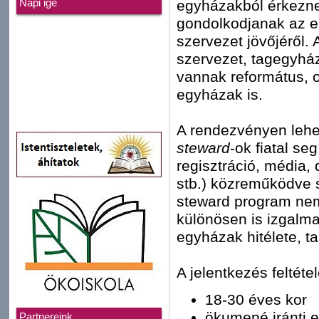
egyházakból érkezne
Napi ige
gondolkodjanak az e
szervezet jövőjéről.
szervezet, tagegyház
vannak református, o
egyházak is.
A rendezvényen leh
steward
-ok fiatal se
regisztráció, média
stb.) közreműködve s
steward program ne
különösen is izgalm
egyházak hitélete, t
A jelentkezés feltétel
18-30 éves kor
ökumené iránti e
Partnereink