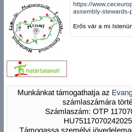
https://www.ceceurop
assembly-stewards-
Erős vár a mi Istenü
Munkánkat támogathatja az
Evang
számlaszámára törté
Számlaszám: OTP 117070
HU75117070242025
Támogassa személyi jövedelemad