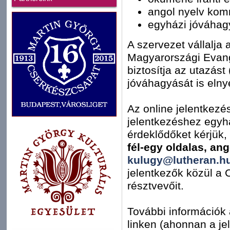
angol nyelv kom
egyházi jóváhag
A szervezet vállalja 
Magyarországi Evan
biztosítja az utazás
jóváhagyását is elnye
Az online jelentkezés
jelentkezéshez egyh
érdeklődőket kérjük,
fél-egy oldalas, an
kulugy@lutheran.h
jelentkezők közül a 
résztvevőit.
További információk 
linken (ahonnan a jel