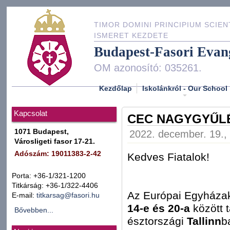
TIMOR DOMINI PRINCIPIUM SCIEN
ISMERET KEZDETE
Budapest-Fasori Evan
OM azonosító: 035261.
Kezdőlap
Iskolánkról - Our School
Kapcsolat
CEC NAGYGYŰLÉ
1071 Budapest,
2022. december. 19., 
Városligeti fasor 17-21.
Adószám: 19011383-2-42
Kedves Fiatalok!
Porta: +36-1/321-1200
Titkárság: +36-1/322-4406
Az Európai Egyházak
E-mail:
titkarsag@fasori.hu
14-e és 20-a
között 
Bővebben...
észtországi
Tallinn
b