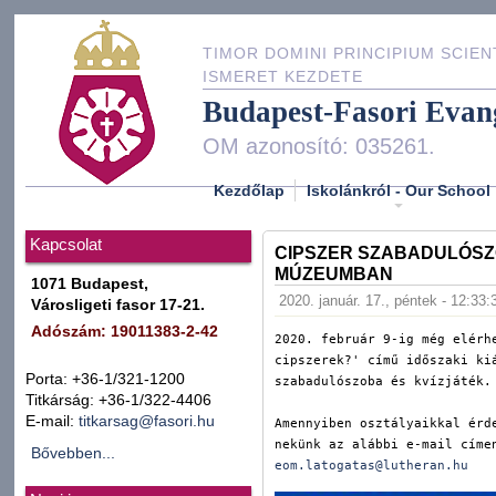
TIMOR DOMINI PRINCIPIUM SCIEN
ISMERET KEZDETE
Budapest-Fasori Evan
OM azonosító: 035261.
Kezdőlap
Iskolánkról - Our School
Kapcsolat
CIPSZER SZABADULÓSZ
MÚZEUMBAN
1071 Budapest,
2020. január. 17., péntek - 12:33:
Városligeti fasor 17-21.
Adószám: 19011383-2-42
2020. február 9-ig még elérh
cipszerek?' című időszaki kiá
Porta: +36-1/321-1200
szabadulószoba és kvízjáték.

Titkárság: +36-1/322-4406
E-mail:
titkarsag@fasori.hu
Amennyiben osztályaikkal érd
Bővebben...
eom.latogatas@lutheran.hu