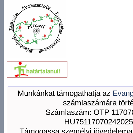
Munkánkat támogathatja az
Evang
számlaszámára törté
Számlaszám: OTP 117070
HU75117070242025
Támogassa személyi jövedelemad