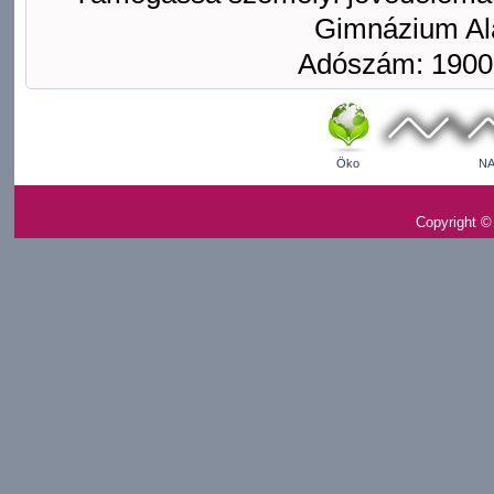
Gimnázium Ala
Adószám: 1900
Öko
NA
Copyright ©