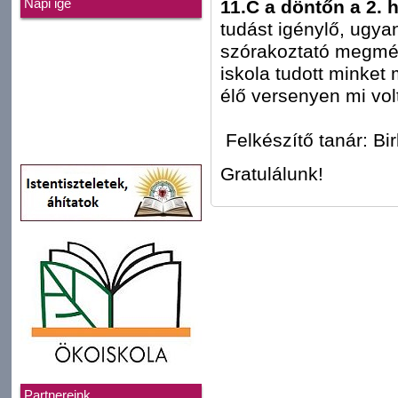
11.C a döntőn a 2.
Napi ige
tudást igénylő, ugy
szórakoztató megmér
iskola tudott minket 
élő versenyen mi vol
Felkészítő tanár: Bi
Gratulálunk!
Partnereink