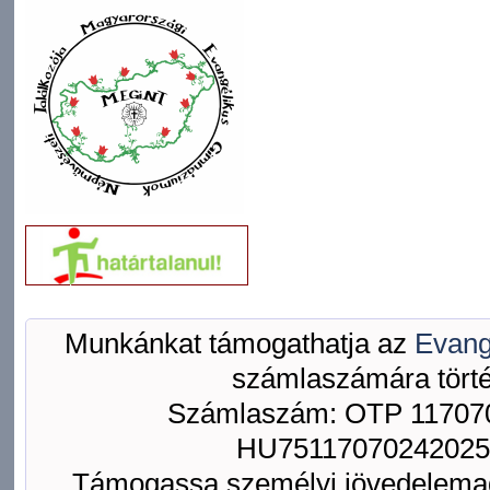
Munkánkat támogathatja az
Evang
számlaszámára törté
Számlaszám: OTP 117070
HU75117070242025
Támogassa személyi jövedelemad