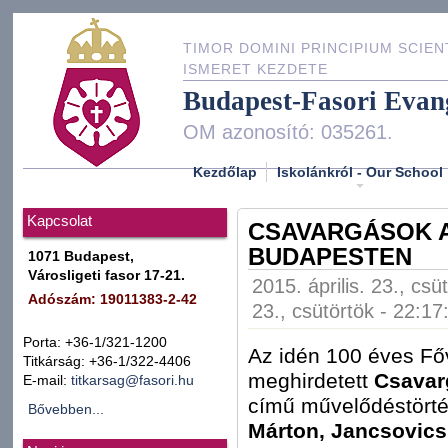
TIMOR DOMINI PRINCIPIUM SCIEN
ISMERET KEZDETE
Budapest-Fasori Evan
OM azonosító: 035261.
Kezdőlap
Iskolánkról - Our School
Kapcsolat
CSAVARGÁSOK 
BUDAPESTEN
1071 Budapest,
Városligeti fasor 17-21.
2015. április. 23., csü
Adószám: 19011383-2-42
23., csütörtök - 22:17
Porta: +36-1/321-1200
Az idén 100 éves Főv
Titkárság: +36-1/322-4406
meghirdetett
Csavar
E-mail:
titkarsag@fasori.hu
című művelődéstörté
Bővebben...
Márton, Jancsovics