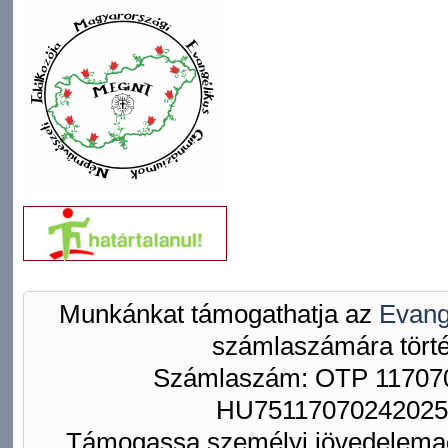
Munkánkat támogathatja az
Evang
számlaszámára törté
Számlaszám: OTP 117070
HU75117070242025
Támogassa személyi jövedelemad