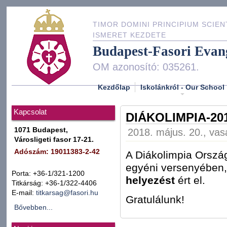
TIMOR DOMINI PRINCIPIUM SCIEN
ISMERET KEZDETE
Budapest-Fasori Evan
OM azonosító: 035261.
Kezdőlap
Iskolánkról - Our School
Kapcsolat
DIÁKOLIMPIA-20
1071 Budapest,
2018. május. 20., vas
Városligeti fasor 17-21.
Adószám: 19011383-2-42
A Diákolimpia Ország
egyéni versenyében
Porta: +36-1/321-1200
helyezést
ért el.
Titkárság: +36-1/322-4406
E-mail:
titkarsag@fasori.hu
Gratulálunk!
Bővebben...