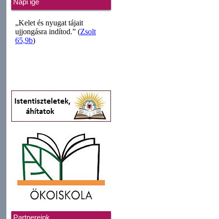
Napi ige
Partnereink