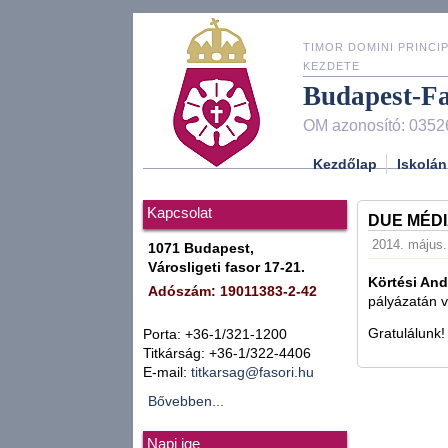
TIMOR DOMINI PRINCIP
KEZDETE
Budapest-F
OM azonosító: 0352
Kezdőlap
Iskolán
Kapcsolat
DUE MÉD
2014. május. 
1071 Budapest,
Városligeti fasor 17-21.
Körtési And
Adószám: 19011383-2-42
pályázatán v
Gratulálunk!
Porta: +36-1/321-1200
Titkárság: +36-1/322-4406
E-mail:
titkarsag@fasori.hu
Bővebben...
Napi ige