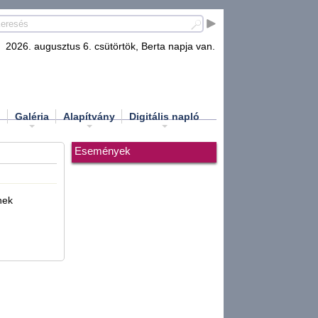
2026. augusztus 6. csütörtök, Berta napja van.
d
Galéria
Alapítvány
Digitális napló
Események
nek