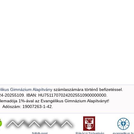
likus Gimnázium Alapítvány
számlaszámára történő befizetéssel.
24-20255109. IBAN: HU75117070242025510900000000.
emadója 1%-ával az Evangélikus Gimnázium Alapítványt!
Adószám: 19007263-1-42.
NAVA-pont
Rákóczi Szövetség
evangelikus.h