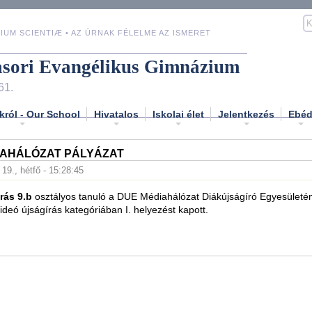
IUM SCIENTIÆ • AZ ÚRNAK FÉLELME AZ ISMERET
asori Evangélikus Gimnázium
61.
król - Our School
Hivatalos
Iskolai élet
Jelentkezés
Ebé
IAHÁLÓZAT PÁLYÁZAT
19., hétfő - 15:28:45
rás 9.b
osztályos tanuló a DUE Médiahálózat Diákújságíró Egyesületé
ideó újságírás kategóriában I. helyezést kapott.