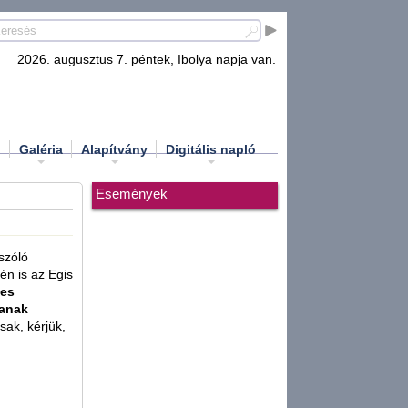
2026. augusztus 7. péntek, Ibolya napja van.
d
Galéria
Alapítvány
Digitális napló
Események
szóló
én is az Egis
ves
sanak
sak, kérjük,