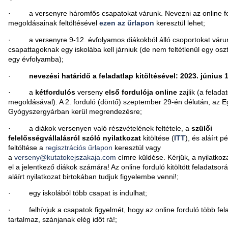
· a versenyre háromfős csapatokat várunk. Nevezni az online f
megoldásainak feltöltésével
ezen az űrlapon
keresztül lehet;
· a versenyre 9-12. évfolyamos diákokból álló csoportokat várun
csapattagoknak egy iskolába kell járniuk (de nem feltétlenül egy osz
egy évfolyamba);
·
nevezési határidő a feladatlap kitöltésével: 2023. június 18
· a
kétfordulós
verseny
első fordulója online
zajlik (a felada
megoldásával). A 2. forduló (döntő) szeptember 29-én délután, az E
Gyógyszergyárban kerül megrendezésre;
· a diákok versenyen való részvételének feltétele, a
szülői
felelősségvállalásról szóló nyilatkozat
kitöltése (
ITT
), és aláírt 
feltöltése a
regisztrációs űrlapon
keresztül vagy
a
verseny@kutatokejszakaja.com
címre küldése. Kérjük, a nyilatkoza
el a jelentkező diákok számára! Az online forduló kitöltött feladatsor
aláírt nyilatkozat birtokában tudjuk figyelembe venni!;
· egy iskolából több csapat is indulhat;
· felhívjuk a csapatok figyelmét, hogy az online forduló több fela
tartalmaz, szánjanak elég időt rá!;