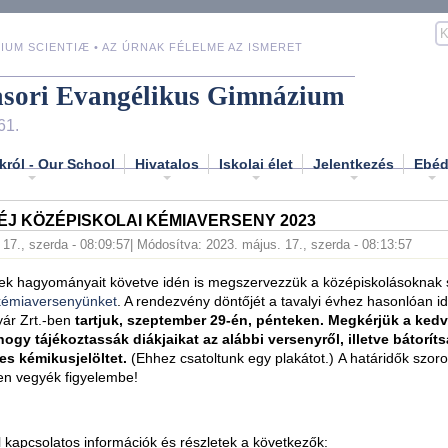
IUM SCIENTIÆ • AZ ÚRNAK FÉLELME AZ ISMERET
asori Evangélikus Gimnázium
61.
król - Our School
Hivatalos
Iskolai élet
Jelentkezés
Ebé
ÉJ KÖZÉPISKOLAI KÉMIAVERSENY 2023
 17., szerda - 08:09:57
| Módosítva: 2023. május. 17., szerda - 08:13:57
vek hagyományait követve idén is megszervezzük a középiskolásoknak 
kémiaversenyünket
. A rendezvény döntőjét a tavalyi évhez hasonlóan id
ár Zrt.-ben
tartjuk, szeptember 29-én, pénteken. Megkérjük a ked
hogy tájékoztassák diákjaikat az alábbi versenyről, illetve bátorít
es kémikusjelöltet.
(Ehhez csatoltunk egy plakátot.) A határidők szoro
en vegyék figyelembe!
 kapcsolatos információk és részletek a következők: