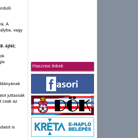
orduló
k. A
tályba, vagy
. éjfél;
tok
gis
Hasznos linkek
példányának
tot juttassák
át csak az
datot is