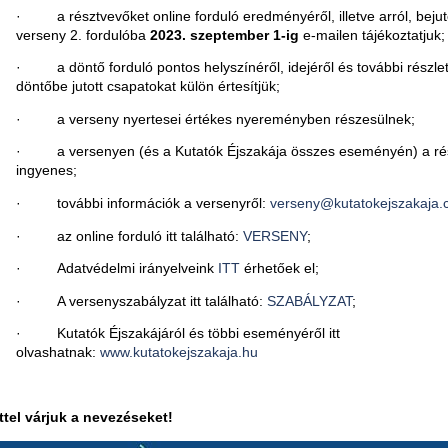
· a résztvevőket online forduló eredményéről, illetve arról, bejut
verseny 2. fordulóba
2023. szeptember 1-ig
e-mailen tájékoztatjuk;
· a döntő forduló pontos helyszínéről, idejéről és további részlet
döntőbe jutott csapatokat külön értesítjük;
· a verseny nyertesei értékes nyereményben részesülnek;
· a versenyen (és a Kutatók Éjszakája összes eseményén) a ré
ingyenes;
· további információk a versenyről:
verseny@kutatokejszakaja
· az online forduló itt található:
VERSENY
;
· Adatvédelmi irányelveink
ITT
érhetőek el;
· A versenyszabályzat itt található:
SZABÁLYZAT
;
· Kutatók Éjszakájáról és többi eseményéről itt
olvashatnak:
www.kutatokejszakaja.hu
ttel várjuk a nevezéseket!