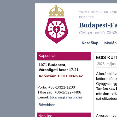
TIMOR DOMINI PRINCIP
KEZDETE
Budapest-F
OM azonosító: 0352
Kezdőlap
Iskolán
Kapcsolat
EGIS-KUT
2023. május.
1071 Budapest,
Városligeti fasor 17-21.
A korábbi é
Adószám: 19011383-2-42
kétfordulós
Gyógyszergy
Porta: +36-1/321-1200
Tanárokat, 
Titkárság: +36-1/322-4406
minden lelk
E-mail:
titkarsag@fasori.hu
ezt előzetes
Bővebben...
A versennyel
Napi ige