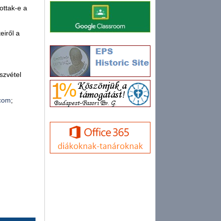
ottak-e a
eiről a
szvétel
.com
;