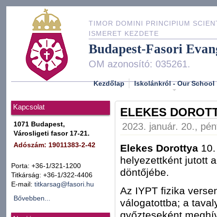
TIMOR DOMINI PRINCIPIUM SCIEN
ISMERET KEZDETE
Budapest-Fasori Evan
OM azonosító: 035261.
Kezdőlap
Iskolánkról - Our School
Kapcsolat
ELEKES DOROTT
1071 Budapest,
2023. január. 20., pén
Városligeti fasor 17-21.
Adószám: 19011383-2-42
Elekes Dorottya
10.
helyezettként jutott
Porta: +36-1/321-1200
döntőjébe.
Titkárság: +36-1/322-4406
E-mail:
titkarsag@fasori.hu
Az IYPT fizika verse
Bővebben...
válogatottba; a taval
győzteseként meghív