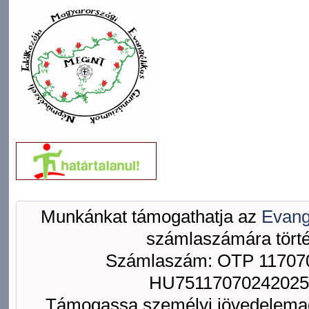
Munkánkat támogathatja az
Evang
számlaszámára törté
Számlaszám: OTP 117070
HU75117070242025
Támogassa személyi jövedelemad