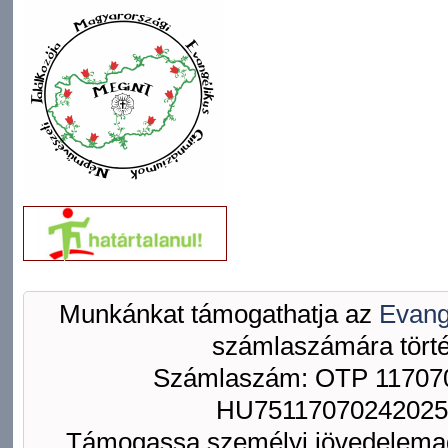
Munkánkat támogathatja az
Evang
számlaszámára törté
Számlaszám: OTP 117070
HU75117070242025
Támogassa személyi jövedelemad