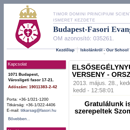
TIMOR DOMINI PRINCIPIUM SCIEN
ISMERET KEZDETE
Budapest-Fasori Evan
OM azonosító: 035261.
Kezdőlap
Iskolánkról - Our School
Kapcsolat
ELSŐSEGÉLYNY
VERSENY - ORS
1071 Budapest,
Városligeti fasor 17-21.
2013. május. 28., ked
Adószám: 19011383-2-42
kedd - 12:58:01
Porta: +36-1/321-1200
Gratulálunk i
Titkárság: +36-1/322-4406
szerepeltek Szo
E-mail:
titkarsag@fasori.hu
Bővebben...