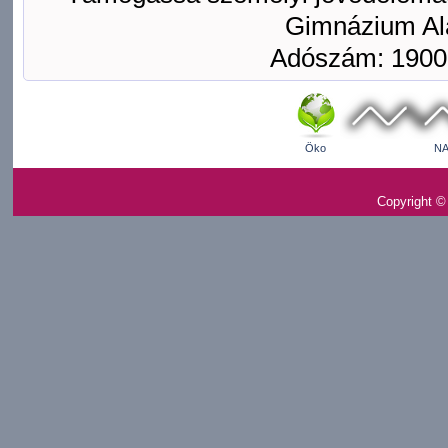
Gimnázium Ala
Adószám: 1900
Öko
NA
Copyright ©