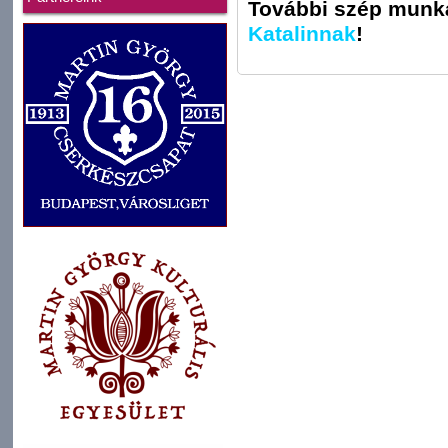
További szép munká
Katalinnak
!