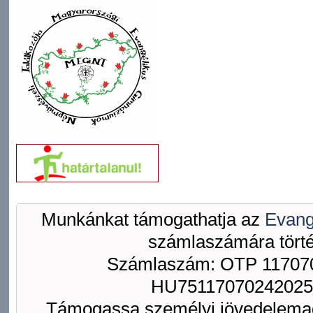
Munkánkat támogathatja az
Evang
számlaszámára törté
Számlaszám: OTP 117070
HU75117070242025
Támogassa személyi jövedelemad