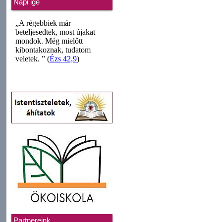
Napi ige
Partnereink