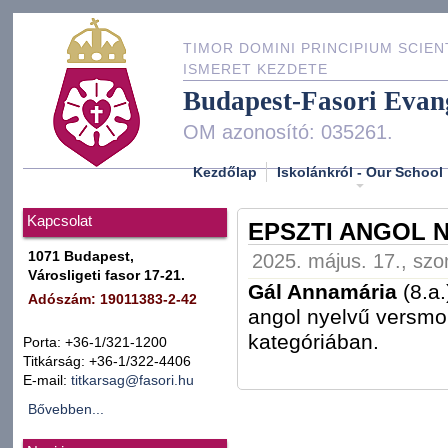
TIMOR DOMINI PRINCIPIUM SCIEN
ISMERET KEZDETE
Budapest-Fasori Evan
OM azonosító: 035261.
Kezdőlap
Iskolánkról - Our School
Kapcsolat
EPSZTI ANGOL 
1071 Budapest,
2025. május. 17., szo
Városligeti fasor 17-21.
Gál Annamária
(8.a
Adószám: 19011383-2-42
angol nyelvű versmon
kategóriában.
Porta: +36-1/321-1200
Titkárság: +36-1/322-4406
E-mail:
titkarsag@fasori.hu
Bővebben...