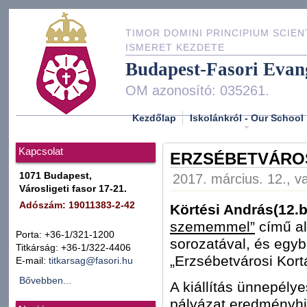
TIMOR DOMINI PRINCIPIUM SCIEN
ISMERET KEZDETE
Budapest-Fasori Evan
OM azonosító: 035261.
Kezdőlap
Iskolánkról - Our School
Kapcsolat
ERZSÉBETVÁRO
1071 Budapest,
2017. március. 12., v
Városligeti fasor 17-21.
Adószám: 19011383-2-42
Körtési András(12.b
szememmel”
című al
Porta: +36-1/321-1200
sorozatával, és egybe
Titkárság: +36-1/322-4406
„Erzsébetvárosi Kortá
E-mail:
titkarsag@fasori.hu
Bővebben...
A kiállítás ünnepély
pályázat eredményhi