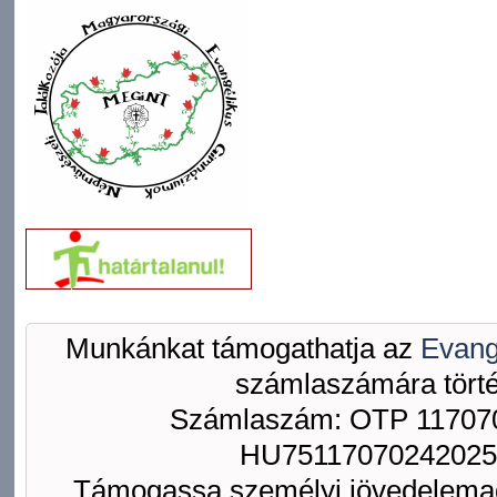
Munkánkat támogathatja az
Evang
számlaszámára törté
Számlaszám: OTP 117070
HU75117070242025
Támogassa személyi jövedelemad