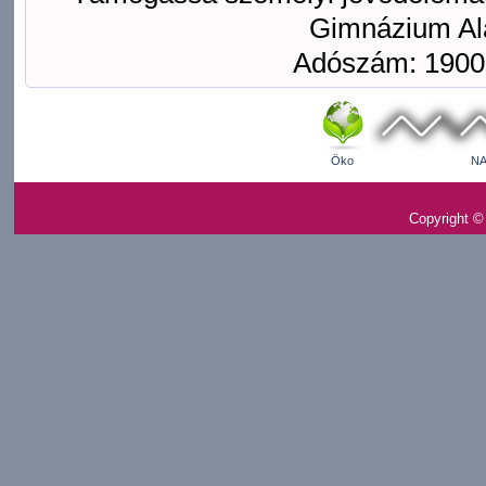
Gimnázium Ala
Adószám: 1900
Öko
NA
Copyright ©