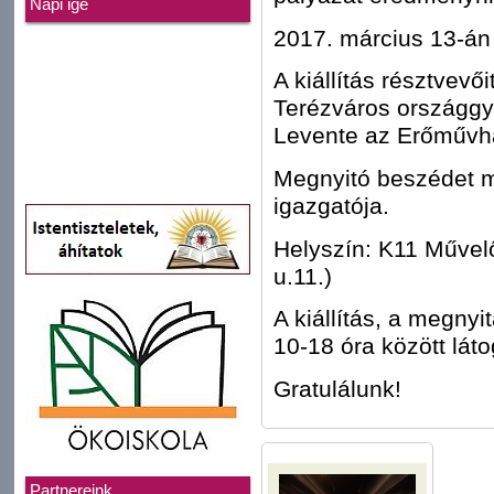
Napi ige
2017. március 13-án (
A kiállítás résztvevői
Terézváros országgy
Levente az Erőművhá
Megnyitó beszédet 
igazgatója.
Helyszín: K11 Művelő
u.11.)
A kiállítás, a megny
10-18 óra között láto
Gratulálunk!
Partnereink