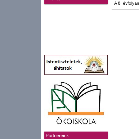
A 8. évfolya
Partnereink