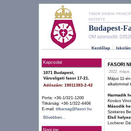
TIMOR DOMINI PRINCIP
KEZDETE
Budapest-F
OM azonosító: 0352
Kezdőlap
Iskolán
Kapcsolat
FASORI 
2022. május.
1071 Budapest,
Városligeti fasor 17-21.
Május 11-én 
alkalommal t
Adószám: 19011383-2-42
Harmadik he
Porta: +36-1/321-1200
Kovács Vinc
Titkárság: +36-1/322-4406
Második hel
E-mail:
titkarsag@fasori.hu
Szekeres Be
Bővebben...
Első helyez
Locherer Dá
Napi ige