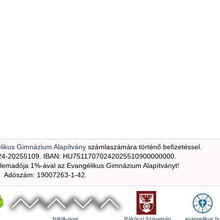
likus Gimnázium Alapítvány
számlaszámára történő befizetéssel.
24-20255109. IBAN: HU75117070242025510900000000.
emadója 1%-ával az Evangélikus Gimnázium Alapítványt!
Adószám: 19007263-1-42.
NAVA-pont
Rákóczi Szövetség
evangelikus.h