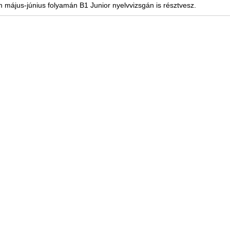
m május-június folyamán B1 Junior nyelvvizsgán is résztvesz.