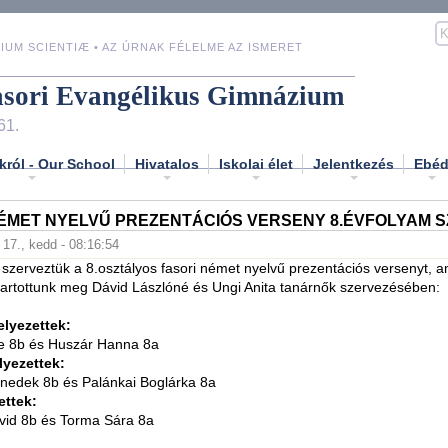
IUM SCIENTIÆ • AZ ÚRNAK FÉLELME AZ ISMERET
asori Evangélikus Gimnázium
61.
król - Our School
Hivatalos
Iskolai élet
Jelentkezés
Ebé
NÉMET NYELVŰ PREZENTÁCIÓS VERSENY 8.ÉVFOLYAM 
 17., kedd - 08:16:54
szerveztük a 8.osztályos fasori német nyelvű prezentációs versenyt, a
artottunk meg Dávid Lászlóné és Ungi Anita tanárnők szervezésében:
lyezettek:
e 8b és Huszár Hanna 8a
yezettek:
nedek 8b és Palánkai Boglárka 8a
ettek:
vid 8b és Torma Sára 8a