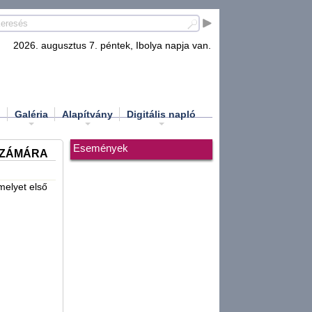
2026. augusztus 7. péntek, Ibolya napja van.
d
Galéria
Alapítvány
Digitális napló
Események
SZÁMÁRA
melyet első