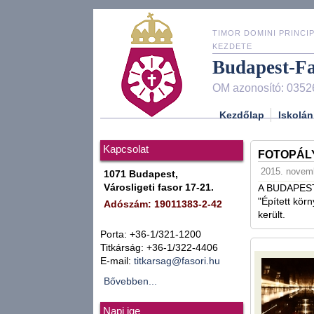
TIMOR DOMINI PRINCIP
KEZDETE
Budapest-F
OM azonosító: 0352
Kezdőlap
Iskolán
Kapcsolat
FOTOPÁL
2015. novemb
1071 Budapest,
Városligeti fasor 17-21.
A BUDAPES
"Épített kör
Adószám: 19011383-2-42
került.
Porta: +36-1/321-1200
Titkárság: +36-1/322-4406
E-mail:
titkarsag@fasori.hu
Bővebben...
Napi ige