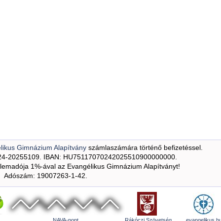
likus Gimnázium Alapítvány
számlaszámára történő befizetéssel.
24-20255109. IBAN: HU75117070242025510900000000.
emadója 1%-ával az Evangélikus Gimnázium Alapítványt!
Adószám: 19007263-1-42.
NAVA-pont
Rákóczi Szövetség
evangelikus.h