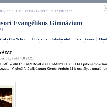
IUM SCIENTIÆ • AZ ÚRNAK FÉLELME AZ ISMERET
asori Evangélikus Gimnázium
61.
król - Our School
Hivatalos
Iskolai élet
Jelentkezés
Ebé
YÁZAT
er. 03., kedd - 08:24:25
TI MŰSZAKI ÉS GAZDASÁGTUDOMÁNYI EGYETEM Építőmérnöki Kar
nyezetünk" című fotópályázatán Körtési András 11.b osztályos tanuló fotój