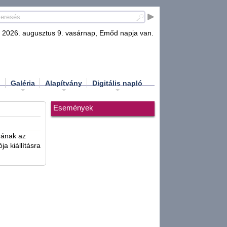
2026. augusztus 9. vasárnap, Emőd napja van.
d
Galéria
Alapítvány
Digitális napló
Események
ának az
a kiállításra