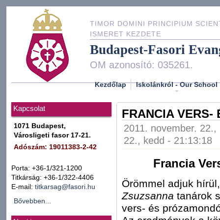
TIMOR DOMINI PRINCIPIUM SCIEN
ISMERET KEZDETE
Budapest-Fasori Evan
OM azonosító: 035261.
Kezdőlap
Iskolánkról - Our School
Kapcsolat
FRANCIA VERS-
1071 Budapest,
2011. november. 22., 
Városligeti fasor 17-21.
22., kedd - 21:13:18
Adószám: 19011383-2-42
Francia Ver
Porta: +36-1/321-1200
Titkárság: +36-1/322-4406
Örömmel adjuk hírül
E-mail:
titkarsag@fasori.hu
Zsuzsanna
tanárok s
Bővebben...
vers- és prózamondó