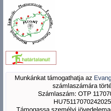
Munkánkat támogathatja az
Evang
számlaszámára törté
Számlaszám: OTP 117070
HU75117070242025
Támogassa személyi jövedelemad