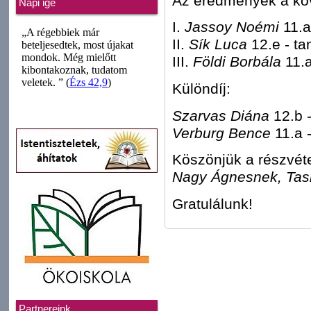
Az eredmények a kö
Napi ige
I.
Jassoy Noémi
11.a
II.
Sík Luca
12.e - ta
III.
Földi Borbála
11.a
Különdíj:
Szarvas Diána
12.b -
Verburg Bence
11.a 
Köszönjük a részvéte
Nagy Ágnesnek, Tas
Gratulálunk!
Partnereink