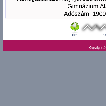
Gimnázium Ala
Adószám: 1900
Öko
NA
Copyright ©