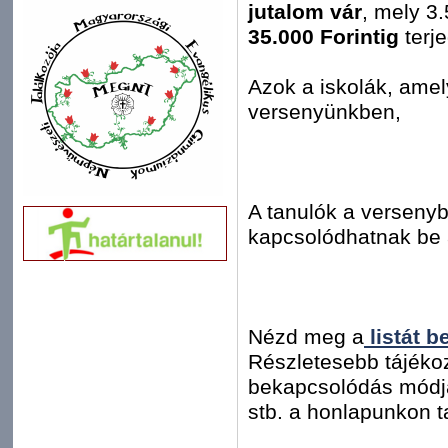
jutalom vár
, mely 3.
35.000 Forintig
terje
Azok a iskolák, amel
versenyünkben,
A tanulók a versenyb
kapcsolódhatnak be
Nézd meg a
listát b
Részletesebb tájékoz
bekapcsolódás módj
stb. a honlapunkon t