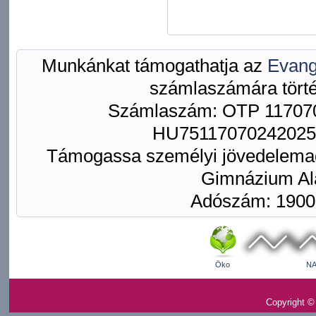
Munkánkat támogathatja az
Evang
számlaszámára törté
Számlaszám: OTP 117070
HU75117070242025
Támogassa személyi jövedelemad
Gimnázium Ala
Adószám: 1900
Öko
NA
Copyright ©