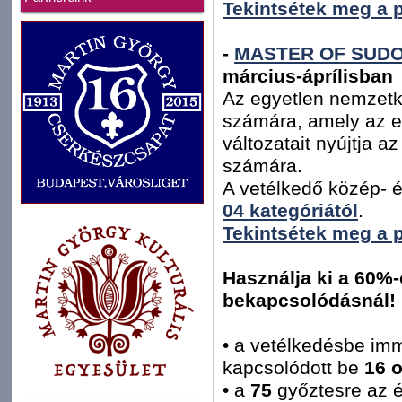
Tekintsétek meg a 
-
MASTER OF SUDOKU
március-áprílisban
Az egyetlen nemzet
számára, amely az e
változatait nyújtja a
számára.
A vetélkedő közép- é
04 kategóriától
.
Tekintsétek meg a 
Használja ki a 60%
bekapcsolódásnál!
• a vetélkedésbe im
kapcsolódott be
16 
• a
75
győztesre az é