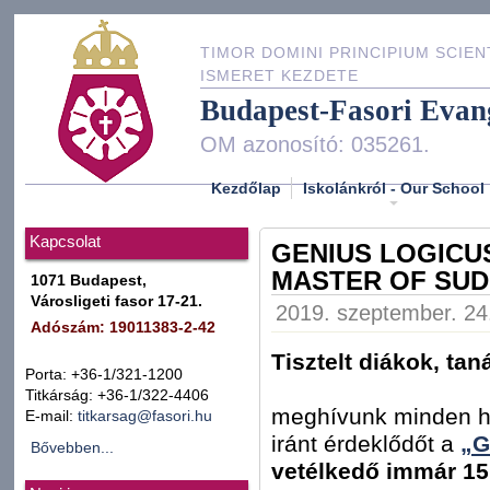
TIMOR DOMINI PRINCIPIUM SCIEN
ISMERET KEZDETE
Budapest-Fasori Evan
OM azonosító: 035261.
Kezdőlap
Iskolánkról - Our School
Kapcsolat
GENIUS LOGICU
MASTER OF SU
1071 Budapest,
Városligeti fasor 17-21.
2019. szeptember. 24.
Adószám: 19011383-2-42
Tisztelt diákok, tan
Porta: +36-1/321-1200
Titkárság: +36-1/322-4406
meghívunk minden ha
E-mail:
titkarsag@fasori.hu
iránt érdeklődőt a
„G
Bővebben...
vetélkedő immár 15