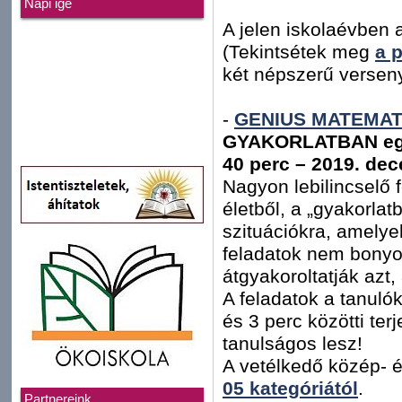
Napi ige
A jelen iskolaévbe
(Tekintsétek meg
a 
két népszerű versen
-
GENIUS MATEMAT
GYAKORLATBAN egy 
40 perc – 2019. de
Nagyon lebilincselő 
életből, a „gyakorlat
szituációkra, amelye
feladatok nem bonyol
átgyakoroltatják azt
A feladatok a tanuló
és 3 perc közötti te
tanulságos lesz!
A vetélkedő közép- é
05 kategóriától
.
Partnereink