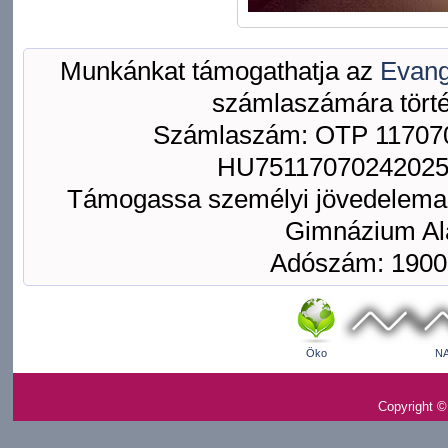
Munkánkat támogathatja az
Evang
számlaszámára törté
Számlaszám: OTP 117070
HU75117070242025
Támogassa személyi jövedelemad
Gimnázium Ala
Adószám: 1900
Öko
NA
Copyright ©