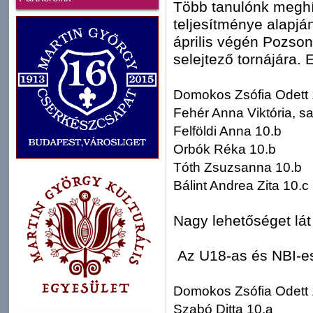
Több tanulónk meghív
teljesítménye alapjá
április végén Pozso
selejtező tornájára.
Domokos Zsófia Odett 
Fehér Anna Viktória, s
Felföldi Anna 10.b
Orbók Réka 10.b
Tóth Zsuzsanna 10.b
Bálint Andrea Zita 10.c
Nagy lehetőséget lá
Az U18-as és NBI-es
Domokos Zsófia Odett 
Szabó Ditta 10.a