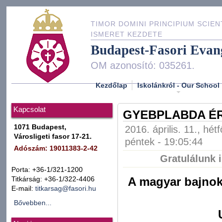
TIMOR DOMINI PRINCIPIUM SCIEN
ISMERET KEZDETE
Budapest-Fasori Evan
OM azonosító: 035261.
Kezdőlap
Iskolánkról - Our School
Kapcsolat
GYEBPLABDA ÉR
1071 Budapest,
2016. április. 11., hét
Városligeti fasor 17-21.
péntek - 19:05:44
Adószám: 19011383-2-42
Gratulálunk 
Porta: +36-1/321-1200
A magyar bajnok
Titkárság: +36-1/322-4406
E-mail:
titkarsag@fasori.hu
Bővebben...