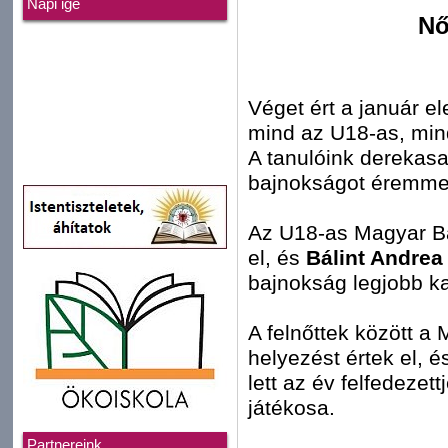
Napi ige
Nő
Véget ért a január e
mind az U18-as, mind
A tanulóink derekasa
bajnokságot éremmel
Az U18-as Magyar B
el, és
Bálint Andrea
bajnokság legjobb k
A felnőttek között a
helyezést értek el, 
lett az év felfedezet
játékosa.
Partnereink