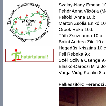
Szalay-Nagy Emese 10
Fehér Anna Viktória (Mó
Felföldi Anna 10.b
Márton Zsófia Enikő 10
Orbók Réka 10.b
Tóth Zsuzsanna 10.b
Bálint Andrea Zita 10.c
Hegedűs Krisztina 10.c
Feil Rebeka 9.c
Széll Szilvia Csenge 9.
Blaskó-Daróczi Mira J
Varga Virág Katalin 8.a
Felkészítőik:
Ferenczi 