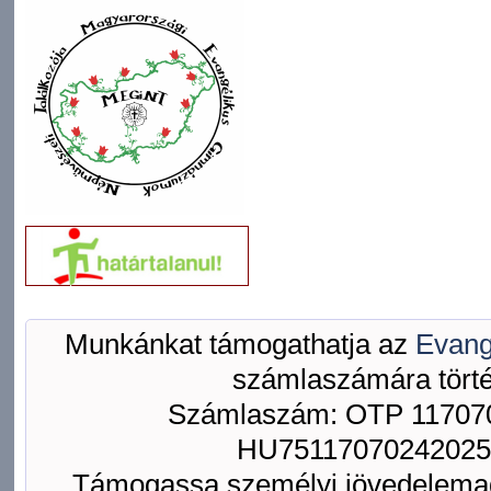
Munkánkat támogathatja az
Evang
számlaszámára törté
Számlaszám: OTP 117070
HU75117070242025
Támogassa személyi jövedelemad