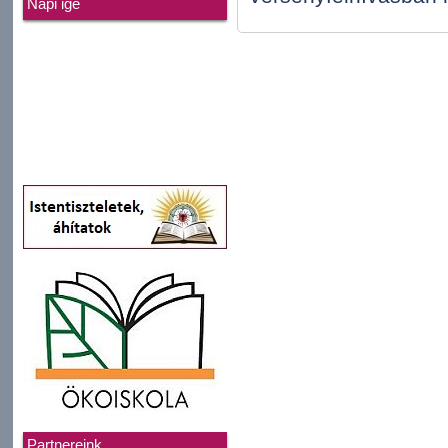
Napi ige
Partnereink