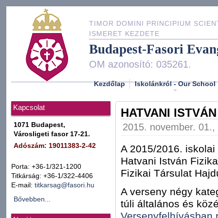
TIMOR DOMINI PRINCIPIUM SCIEN
ISMERET KEZDETE
Budapest-Fasori Evan
OM azonosító: 035261.
Kezdőlap
Iskolánkról - Our School
Kapcsolat
HATVANI ISTVÁN
1071 Budapest,
2015. november. 01.,
Városligeti fasor 17-21.
Adószám: 19011383-2-42
A 2015/2016. iskolai
Hatvani István Fizik
Porta: +36-1/321-1200
Fizikai Társulat Haj
Titkárság: +36-1/322-4406
E-mail:
titkarsag@fasori.hu
A verseny négy kate
Bővebben...
túli általános és kö
Versenyfelhívásban 