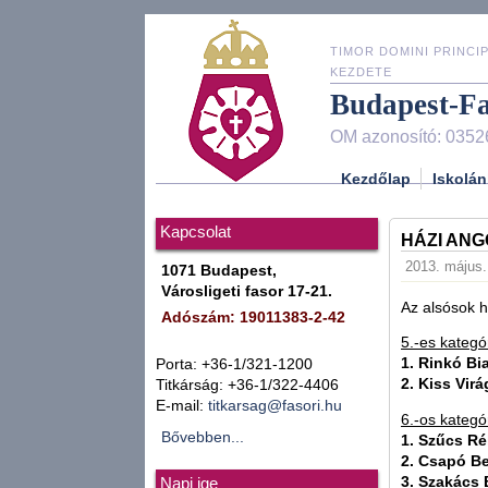
TIMOR DOMINI PRINCIP
KEZDETE
Budapest-F
OM azonosító: 0352
Kezdőlap
Iskolán
Kapcsolat
HÁZI AN
2013. május. 
1071 Budapest,
Városligeti fasor 17-21.
Az alsósok 
Adószám: 19011383-2-42
5.-es kategó
1. Rinkó Bi
Porta: +36-1/321-1200
2. Kiss Virá
Titkárság: +36-1/322-4406
E-mail:
titkarsag@fasori.hu
6.-os kategó
Bővebben...
1. Szűcs Ré
2. Csapó B
3. Szakács
Napi ige