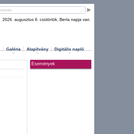
2026. augusztus 6. csütörtök, Berta napja van.
d
Galéria
Alapítvány
Digitális napló
Események