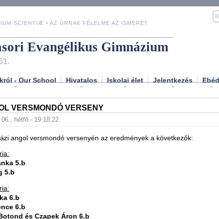
IUM SCIENTIÆ • AZ ÚRNAK FÉLELME AZ ISMERET
asori Evangélikus Gimnázium
61.
król - Our School
Hivatalos
Iskolai élet
Jelentkezés
Ebé
GOL VERSMONDÓ VERSENY
06., hétfő - 19:18:22
házi angol versmondó versenyén az eredmények a következők:
ria:
anka 5.b
g 5.b
ria:
ka 6.b
ence 6.b
 Botond és Czapek Áron 6.b