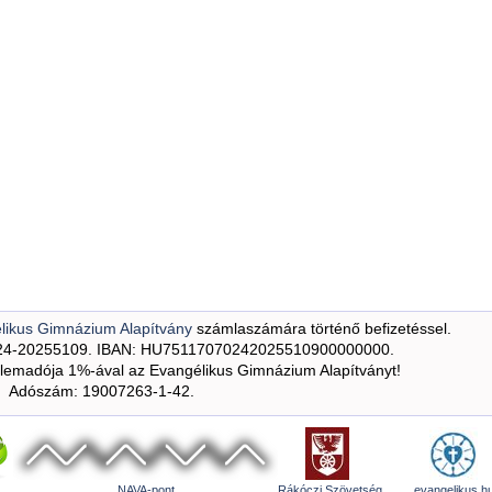
likus Gimnázium Alapítvány
számlaszámára történő befizetéssel.
24-20255109. IBAN: HU75117070242025510900000000.
emadója 1%-ával az Evangélikus Gimnázium Alapítványt!
Adószám: 19007263-1-42.
NAVA-pont
Rákóczi Szövetség
evangelikus.h