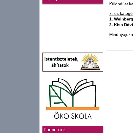
Különdíjat k
7.-es kategó
1. Weinberg
2. Kiss Dáv
Mindnyájukna
Partnereink