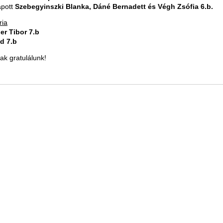
apott
Szebegyinszki Blanka, Dáné Bernadett és Végh Zsófia 6.b.
ria
er Tibor 7.b
id 7.b
k gratulálunk!