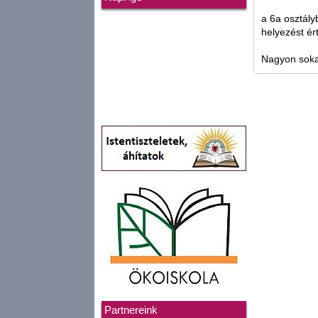
a 6a osztály
helyezést ért
Nagyon sokat
Partnereink