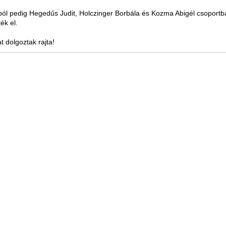
ból pedig Hegedűs Judit, Holczinger Borbála és Kozma Abigél csoportb
ék el.
 dolgoztak rajta!