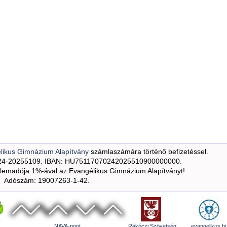
likus Gimnázium Alapítvány
számlaszámára történő befizetéssel.
24-20255109. IBAN: HU75117070242025510900000000.
emadója 1%-ával az Evangélikus Gimnázium Alapítványt!
Adószám: 19007263-1-42.
NAVA-pont
Rákóczi Szövetség
evangelikus.h