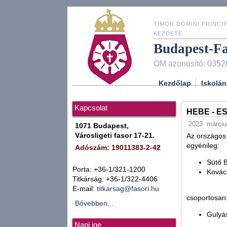
TIMOR DOMINI PRINCIP
KEZDETE
Budapest-F
OM azonosító: 0352
Kezdőlap
Iskolán
Kapcsolat
HEBE - E
2023. márciu
1071 Budapest,
Városligeti fasor 17-21.
Az országos 
egyénileg:
Adószám: 19011383-2-42
Sütő B
Porta: +36-1/321-1200
Kovács
Titkárság: +36-1/322-4406
E-mail:
titkarsag@fasori.hu
csoportosan
Bővebben...
Gulyás
Napi ige