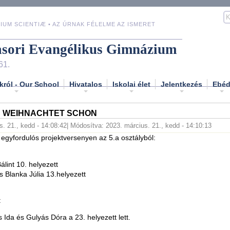
IUM SCIENTIÆ • AZ ÚRNAK FÉLELME AZ ISMERET
asori Evangélikus Gimnázium
61.
król - Our School
Hivatalos
Iskolai élet
Jelentkezés
Ebé
S WEIHNACHTET SCHON
s. 21., kedd - 14:08:42
| Módosítva: 2023. március. 21., kedd - 14:10:13
egyfordulós projektversenyen az 5.a osztályból:
álint 10. helyezett
 Blanka Júlia 13.helyezett
:
 Ida és Gulyás Dóra a 23. helyezett lett.