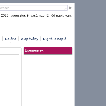
2026. augusztus 9. vasárnap, Emőd napja van.
d
Galéria
Alapítvány
Digitális napló
Események