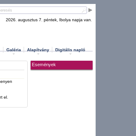
2026. augusztus 7. péntek, Ibolya napja van.
d
Galéria
Alapítvány
Digitális napló
Események
senyen
t el.