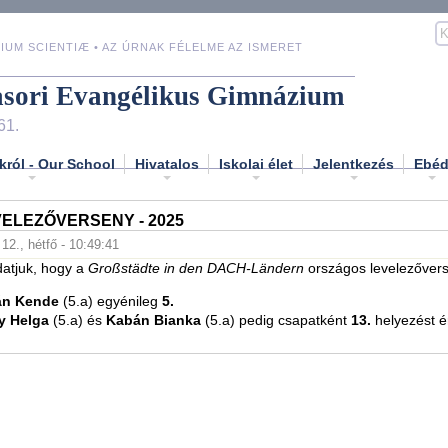
IUM SCIENTIÆ • AZ ÚRNAK FÉLELME AZ ISMERET
asori Evangélikus Gimnázium
61.
król - Our School
Hivatalos
Iskolai élet
Jelentkezés
Ebé
ELEZŐVERSENY - 2025
 12., hétfő - 10:49:41
atjuk, hogy a
Großstädte in den DACH-Ländern
országos levelezőver
án Kende
(5.a) egyénileg
5.
y Helga
(5.a) és
Kabán Bianka
(5.a) pedig csapatként
13.
helyezést ér