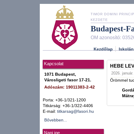
TIMOR DOMINI PRINCIP
KEZDETE
Budapest-F
OM azonosító: 0352
Kezdőlap
Iskolán
Kapcsolat
HEBE LEV
2026. január.
1071 Budapest,
Városligeti fasor 17-21.
Örömmel tud
Adószám: 19011383-2-42
Gord
Mátra
Porta: +36-1/321-1200
Titkárság: +36-1/322-4406
E-mail:
titkarsag@fasori.hu
Bővebben...
Napi ige