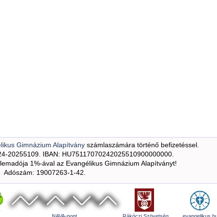
likus Gimnázium Alapítvány
számlaszámára történő befizetéssel.
24-20255109. IBAN: HU75117070242025510900000000.
emadója 1%-ával az Evangélikus Gimnázium Alapítványt!
Adószám: 19007263-1-42.
NAVA-pont
Rákóczi Szövetség
evangelikus.h