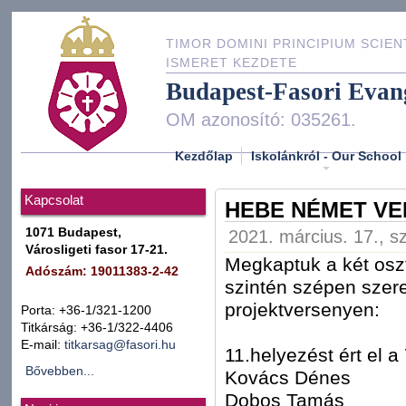
TIMOR DOMINI PRINCIPIUM SCIEN
ISMERET KEZDETE
Budapest-Fasori Evan
OM azonosító: 035261.
Kezdőlap
Iskolánkról - Our School
Kapcsolat
HEBE NÉMET V
1071 Budapest,
2021. március. 17., s
Városligeti fasor 17-21.
Megkaptuk a két oszt
Adószám: 19011383-2-42
szintén szépen szer
projektversenyen:
Porta: +36-1/321-1200
Titkárság: +36-1/322-4406
E-mail:
titkarsag@fasori.hu
11.helyezést ért el a
Bővebben...
Kovács Dénes
Dobos Tamás