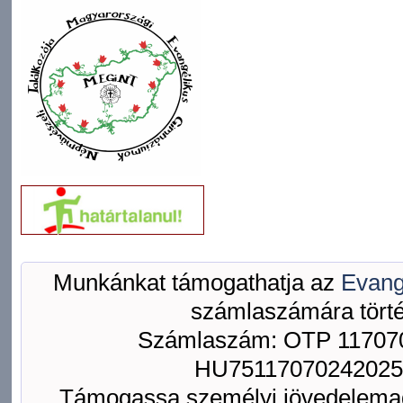
Munkánkat támogathatja az
Evang
számlaszámára törté
Számlaszám: OTP 117070
HU75117070242025
Támogassa személyi jövedelemad