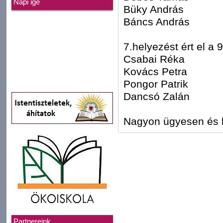
Napi ige
Büky András
Báncs András
7.helyezést ért el a 
Csabai Réka
Kovács Petra
Pongor Patrik
Dancsó Zalán
Nagyon ügyesen és l
Partnereink