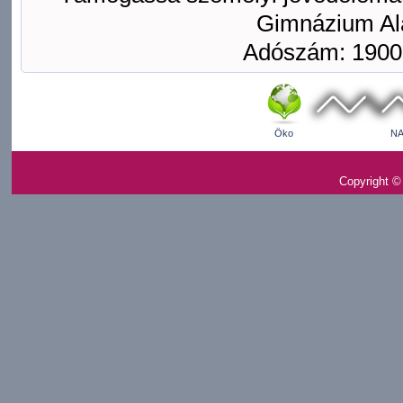
Gimnázium Ala
Adószám: 1900
Öko
NA
Copyright ©