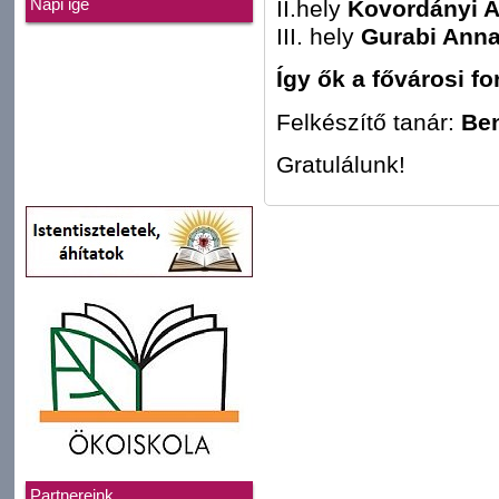
II.hely
Kovordányi A
Napi ige
III. hely
Gurabi Anna
Így ők a fővárosi fo
Felkészítő tanár:
Ben
Gratulálunk!
Partnereink