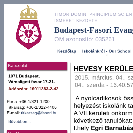
TIMOR DOMINI PRINCIPIUM SCIEN
ISMERET KEZDETE
Budapest-Fasori Evan
OM azonosító: 035261.
Kezdőlap
Iskolánkról - Our School
Kapcsolat
HEVESY KERÜLE
1071 Budapest,
2015. március. 04., s
Városligeti fasor 17-21.
04., szerda - 16:40:5
Adószám: 19011383-2-42
A nyolcadikosok öss
Porta: +36-1/321-1200
helyezést iskolánk ta
Titkárság: +36-1/322-4406
A VII.kerületi önkor
E-mail:
titkarsag@fasori.hu
következő tanulókat:
Bővebben...
I.hely
Egri Barnabás