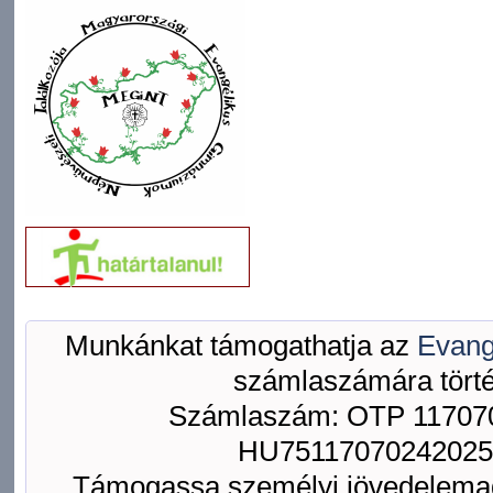
Munkánkat támogathatja az
Evang
számlaszámára törté
Számlaszám: OTP 117070
HU75117070242025
Támogassa személyi jövedelemad