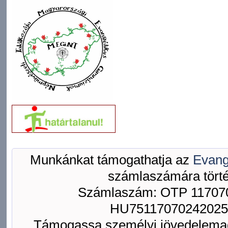
Munkánkat támogathatja az
Evang
számlaszámára törté
Számlaszám: OTP 117070
HU75117070242025
Támogassa személyi jövedelemad