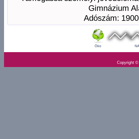
Gimnázium Ala
Adószám: 1900
Öko
NA
Copyright ©