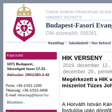
TIMOR DOMINI PRINCIPIUM SCIEN
ISMERET KEZDETE
Budapest-Fasori Evan
OM azonosító: 035261.
Kezdőlap
Iskolánkról - Our School
Kapcsolat
HIK VERSENY
1071 Budapest,
2019. december. 12., 
Városligeti fasor 17-21.
december. 20., péntek
Adószám: 19011383-2-42
Megérkezett a HIK v
miszerint Tüzes Joh
Porta: +36-1/321-1200
Titkárság: +36-1/322-4406
E-mail:
titkarsag@fasori.hu
Bővebben...
A Horváth István Ká
fordulója után döntőb