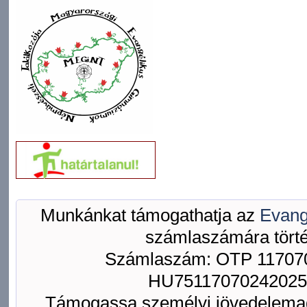
Munkánkat támogathatja az
Evang
számlaszámára törté
Számlaszám: OTP 117070
HU75117070242025
Támogassa személyi jövedelemad