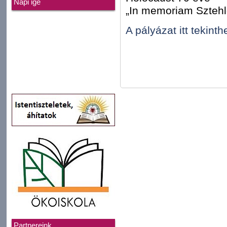
Napi ige
„In memoriam Szteh
A pályázat itt tekint
Partnereink