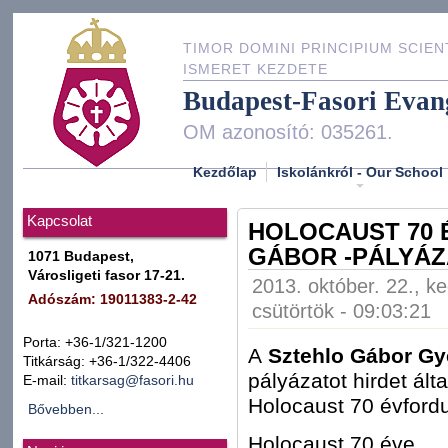
TIMOR DOMINI PRINCIPIUM SCIEN
ISMERET KEZDETE
Budapest-Fasori Evan
OM azonosító: 035261.
Kezdőlap
Iskolánkról - Our School
Kapcsolat
HOLOCAUST 70 
GÁBOR -PÁLYÁZ
1071 Budapest,
Városligeti fasor 17-21.
2013. október. 22., k
Adószám: 19011383-2-42
csütörtök - 09:03:21
Porta: +36-1/321-1200
A
Sztehlo Gábor Gye
Titkárság: +36-1/322-4406
pályázatot hirdet ál
E-mail:
titkarsag@fasori.hu
Holocaust 70 évfordu
Bővebben...
Holocaust 70 éve