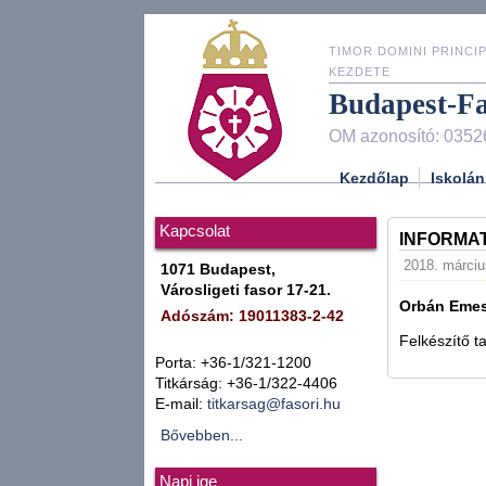
TIMOR DOMINI PRINCIP
KEZDETE
Budapest-F
OM azonosító: 0352
Kezdőlap
Iskolán
Kapcsolat
INFORMAT
2018. márciu
1071 Budapest,
Városligeti fasor 17-21.
Orbán Eme
Adószám: 19011383-2-42
Felkészítő t
Porta: +36-1/321-1200
Titkárság: +36-1/322-4406
E-mail:
titkarsag@fasori.hu
Bővebben...
Napi ige