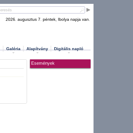
2026. augusztus 7. péntek, Ibolya napja van.
d
Galéria
Alapítvány
Digitális napló
Események