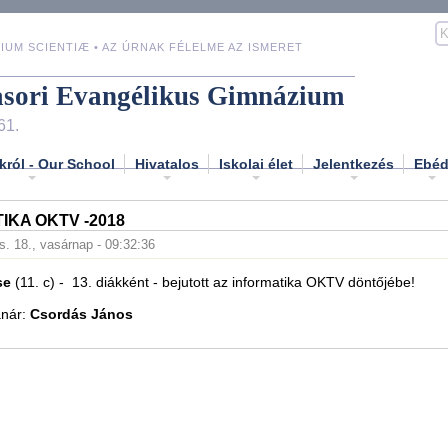
IUM SCIENTIÆ • AZ ÚRNAK FÉLELME AZ ISMERET
asori Evangélikus Gimnázium
61.
król - Our School
Hivatalos
Iskolai élet
Jelentkezés
Ebé
IKA OKTV -2018
s. 18., vasárnap - 09:32:36
se
(11. c) - 13. diákként - bejutott az informatika OKTV döntőjébe!
anár:
Csordás János