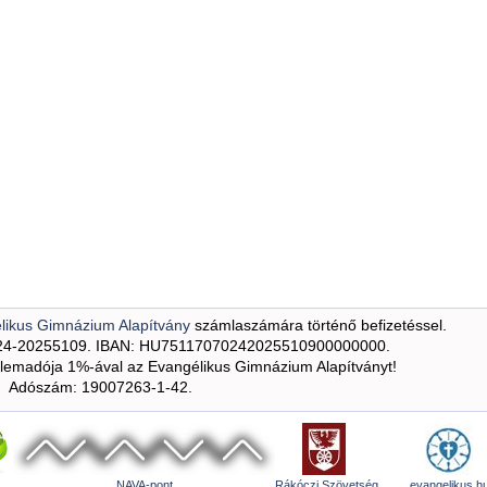
likus Gimnázium Alapítvány
számlaszámára történő befizetéssel.
24-20255109. IBAN: HU75117070242025510900000000.
emadója 1%-ával az Evangélikus Gimnázium Alapítványt!
Adószám: 19007263-1-42.
NAVA-pont
Rákóczi Szövetség
evangelikus.h