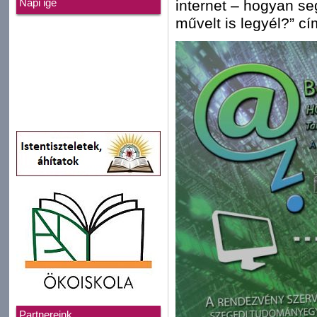
internet – hogyan se
Napi ige
művelt is legyél?” c
Partnereink