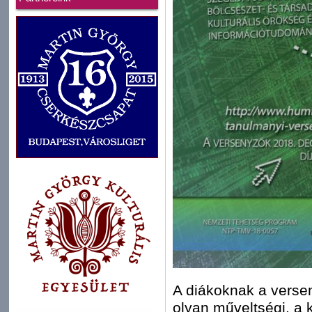
A diákoknak a verse
olyan műveltségi, a k