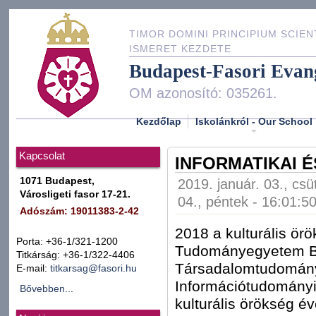
TIMOR DOMINI PRINCIPIUM SCIEN
ISMERET KEZDETE
Budapest-Fasori Evan
OM azonosító: 035261.
Kezdőlap
Iskolánkról - Our School
Kapcsolat
INFORMATIKAI 
1071 Budapest,
2019. január. 03., csü
Városligeti fasor 17-21.
04., péntek - 16:01:5
Adószám: 19011383-2-42
2018 a kulturális ör
Porta: +36-1/321-1200
Tudományegyetem Bö
Titkárság: +36-1/322-4406
Társadalomtudomány
E-mail:
titkarsag@fasori.hu
Információtudomány
Bővebben...
kulturális örökség é