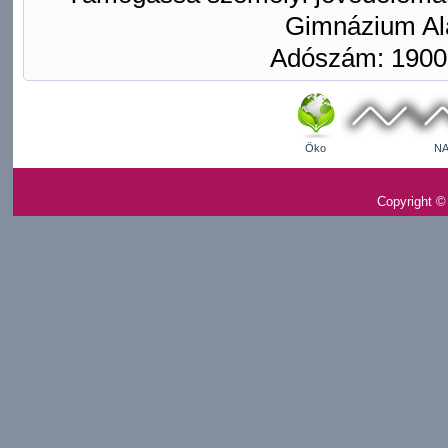
Gimnázium Ala
Adószám: 1900
Öko
NA
Copyright ©