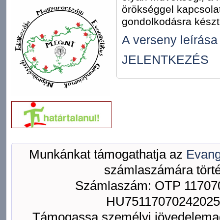
örökséggel kapcsola
gondolkodásra készte
A verseny leírása
JELENTKEZÉS
Munkánkat támogathatja az
Evang
számlaszámára törté
Számlaszám: OTP 117070
HU75117070242025
Támogassa személyi jövedelemad