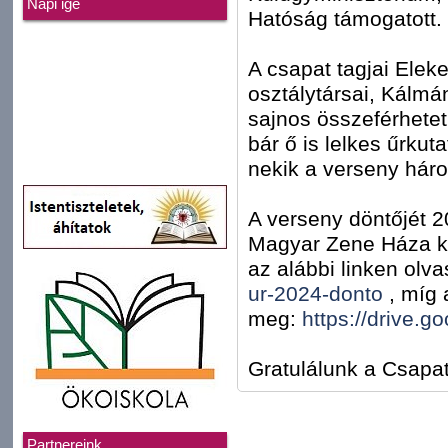
Napi ige
Hatóság támogatott.
A csapat tagjai Elek
osztálytársai, Kálmán
sajnos összeférhetet
bár ő is lelkes űrku
nekik a verseny háro
A verseny döntőjét 
Magyar Zene Háza kön
az alábbi linken olva
ur-2024-donto
, míg a
meg:
https://drive
Gratulálunk a Csapa
Partnereink