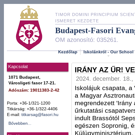
TIMOR DOMINI PRINCIPIUM SCIEN
ISMERET KEZDETE
Budapest-Fasori Evan
OM azonosító: 035261.
Kezdőlap
Iskolánkról - Our School
Kapcsolat
IRÁNY AZ ŰR! V
1071 Budapest,
2024. december. 18., 
Városligeti fasor 17-21.
Iskolájuk csapata, a 
Adószám: 19011383-2-42
a Magyar Asztronaut
megrendezett 'Irány 
Porta: +36-1/321-1200
Titkárság: +36-1/322-4406
űrkutatási csapatve
E-mail:
titkarsag@fasori.hu
indult Brassótól Sep
Bővebben...
egészen Sopronig, é
Külügyminisztérium, 