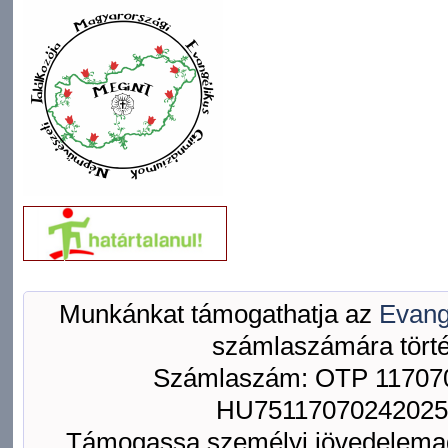
Munkánkat támogathatja az
Evang
számlaszámára törté
Számlaszám: OTP 117070
HU75117070242025
Támogassa személyi jövedelemad