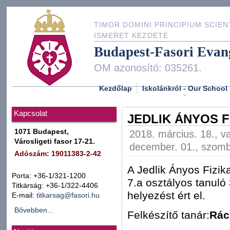
TIMOR DOMINI PRINCIPIUM SCIEN
ISMERET KEZDETE
Budapest-Fasori Evan
OM azonosító: 035261.
Kezdőlap
Iskolánkról - Our School
Kapcsolat
JEDLIK ÁNYOS F
1071 Budapest,
2018. március. 18., v
Városligeti fasor 17-21.
december. 01., szomb
Adószám: 19011383-2-42
A Jedlik Ányos Fizik
Porta: +36-1/321-1200
7.a osztályos tanuló
Titkárság: +36-1/322-4406
helyezést ért el.
E-mail:
titkarsag@fasori.hu
Bővebben...
Felkészítő tanár:
Rác