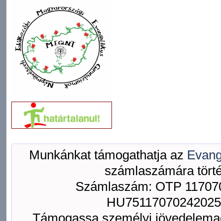
Munkánkat támogathatja az
Evang
számlaszámára törté
Számlaszám: OTP 117070
HU75117070242025
Támogassa személyi jövedelemad