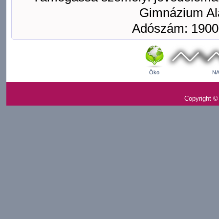
Gimnázium Ala
Adószám: 1900
Öko
NA
Copyright ©