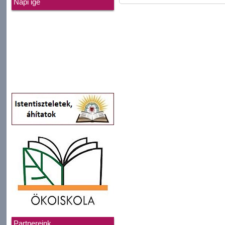
Napi ige
Partnereink